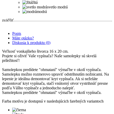
žltá
svetlo modrá
modrá
zväčšiť
Popis
Máte otázku?
Diskusia k produktu (0)
Veľkosť vonkajšieho štvorca 16 x 20 cm.
Prajete si oživiť Vaše vypínača? Naše samolepky sú skvelá
príležitosť!
Samolepkou predídete "ohmataní" výmaľbe v okolí vypínača.
Samolepku možno rozmerovo upraviť odstrihnutím nožnicami. Na
lepenie je ideálna demontovať kryt vypínača. Ak si neželáte
demontovať kryt vypínača, stačí vnútorný otvor vystrihnúť presne
podľa Vášho vypínače a jednoducho nalepiť.
Samolepkou predídete "ohmataní" výmaľbe v okolí vypínača.
Farba motívu je dostupná v nasledujúcich farebných variantoch