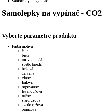
Samolepky na vypínač
Samolepky na vypínač - CO2
Vyberte parametre produktu
Farba motívu
čierna
biela
tmavo hnedá
svetlo hnedá
béžová
červená
vínová
fialová
orgovánová
levanduľová
ružová
staroružová
svetlo ružová
oranžová