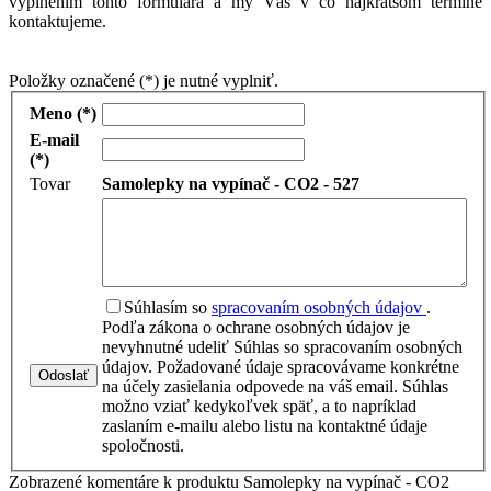
vyplnením tohto formulára a my Vás v čo najkratšom termíne
kontaktujeme.
Položky označené (*) je nutné vyplniť.
Meno (*)
E-mail
(*)
Tovar
Samolepky na vypínač - CO2 - 527
Súhlasím so
spracovaním osobných údajov
.
Podľa zákona o ochrane osobných údajov je
nevyhnutné udeliť Súhlas so spracovaním osobných
údajov. Požadované údaje spracovávame konkrétne
Odoslať
na účely zasielania odpovede na váš email. Súhlas
možno vziať kedykoľvek späť, a to napríklad
zaslaním e-mailu alebo listu na kontaktné údaje
spoločnosti.
Zobrazené komentáre k produktu Samolepky na vypínač - CO2