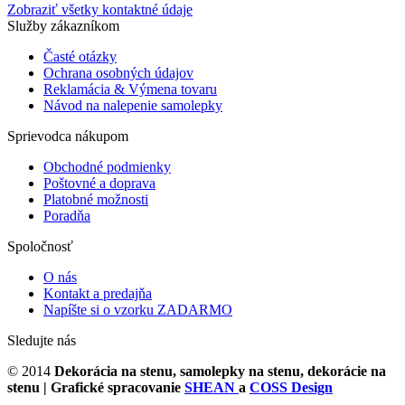
Zobraziť všetky kontaktné údaje
Služby zákazníkom
Časté otázky
Ochrana osobných údajov
Reklamácia & Výmena tovaru
Návod na nalepenie samolepky
Sprievodca nákupom
Obchodné podmienky
Poštovné a doprava
Platobné možnosti
Poradňa
Spoločnosť
O nás
Kontakt a predajňa
Napíšte si o vzorku ZADARMO
Sledujte nás
© 2014
Dekorácia na stenu, samolepky na stenu, dekorácie na
stenu
| Grafické spracovanie
SHEAN
a
COSS Design