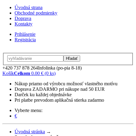
Úvodná strana
Obchodné podmienky
Doprava
Kontakty
Prihlásenie
Registrácia
Hľadať
+420 737 878 264
Infolinka (po-pia 8-18)
Košík
Celkom
0.00 € (0 ks)
Nákup priamo od výrobcu možnosť vlastného motívu
Doprava ZADARMO pri nákupe nad 50 EUR
Darček ku každej objednávke
Pri platbe prevodom aplikačná stierka zadarmo
Vyberte menu:
€
Úvodná stránka
→