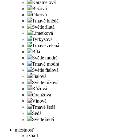
Karamelová
Béžová
Okrová
Tmavě hnědá
Světle žlutá
Limetková
Tyrkysová
Tmavě zelená
Bílá
Světle modrá
Tmavě modrá
Světle fialová
Fialová
Světle růžová
Růžová
Oranžová
Vínová
Tmavě šedá
Šedá
Světle šedá
miestnosť
izba 1