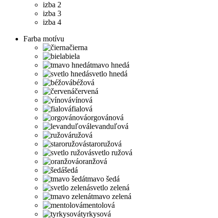
izba 2
izba 3
izba 4
Farba motívu
čierna
biela
tmavo hnedá
svetlo hnedá
béžová
červená
vínová
fialová
orgovánová
levanduľová
ružová
staroružová
svetlo ružová
oranžová
šedá
tmavo šedá
svetlo zelená
tmavo zelená
mentolová
tyrkysová