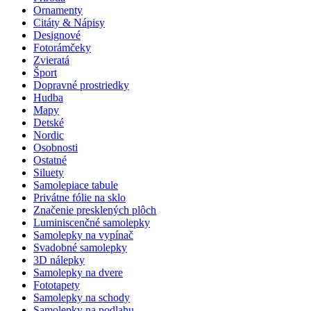
Ornamenty
Citáty & Nápisy
Designové
Fotorámčeky
Zvieratá
Šport
Dopravné prostriedky
Hudba
Mapy
Detské
Nordic
Osobnosti
Ostatné
Siluety
Samolepiace tabule
Privátne fólie na sklo
Značenie presklených plôch
Luminiscenčné samolepky
Samolepky na vypínač
Svadobné samolepky
3D nálepky
Samolepky na dvere
Fototapety
Samolepky na schody
Samolepky na podlahu