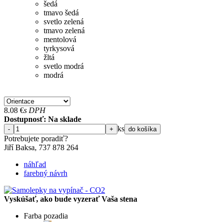
šedá
tmavo šedá
svetlo zelená
tmavo zelená
mentolová
tyrkysová
žltá
svetlo modrá
modrá
8.08
€
s DPH
Dostupnosť: Na sklade
ks
-
+
do košíka
Potrebujete poradiť?
Jiří Baksa, 737 878 ​​264
náhľad
farebný návrh
Vyskúšať, ako bude vyzerať Vaša stena
Farba pozadia