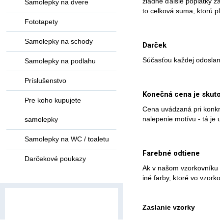
žiadne ďalšie poplatky z
Samolepky na dvere
to celková suma, ktorú pl
Fototapety
Samolepky na schody
Darček
Súčasťou každej odoslane
Samolepky na podlahu
Príslušenstvo
Konečná cena je skut
Pre koho kupujete
Cena uvádzaná pri konkr
nalepenie motívu - tá je
samolepky
Samolepky na WC / toaletu
Farebné odtiene
Darčekové poukazy
Ak v našom vzorkovníku 
iné farby, ktoré vo vzo
Zaslanie vzorky