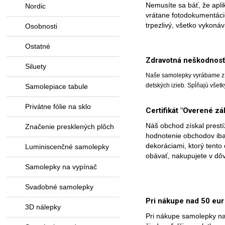
Nemusíte sa báť, že apli
Nordic
vrátane fotodokumentácie
trpezlivý, všetko vykoná
Osobnosti
Ostatné
Zdravotná neškodnos
Siluety
Naše samolepky vyrábame z v
detských izieb. Spĺňajú vše
Samolepiace tabule
Privátne fólie na sklo
Certifikát "Overené z
Náš obchod získal prestí
Značenie presklených plôch
hodnotenie obchodov iba
dekoráciami, ktorý tento
Luminiscenčné samolepky
obávať, nakupujete v d
Samolepky na vypínač
Svadobné samolepky
Pri nákupe nad 50 eu
3D nálepky
Pri nákupe samolepky na