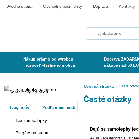
Úvodná strana
Obchodné podmienky
Doprava
Kontakty
Nákup priamo od výrobcu
Doprava ZADARMO
možnosť vlastného motívu
nákupe nad 50 E
Úvodná stránka
→
Časté otázk
Samolepky na mieru
Časté otázky
Tvar,motív
Podľa miestnosti
Textilné nálepky
Dajú sa samolepky jed
Plagáty na stenu
Ak sa Vám dekorácia už nepáč