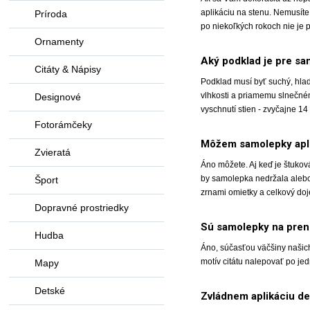
aplikáciu na stenu. Nemusíte 
Príroda
po niekoľkých rokoch nie je
Ornamenty
Aký podklad je pre s
Citáty & Nápisy
Podklad musí byť suchý, hla
vlhkosti a priamemu slnečné
Designové
vyschnutí stien - zvyčajne 14 
Fotorámčeky
Môžem samolepky aplik
Zvieratá
Áno môžete. Aj keď je štuko
by samolepka nedržala alebo 
Šport
zrnami omietky a celkový doj
Dopravné prostriedky
Sú samolepky na preno
Hudba
Áno, súčasťou väčšiny našich
motív citátu nalepovať po je
Mapy
Detské
Zvládnem aplikáciu d