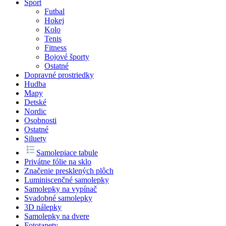
Šport
Futbal
Hokej
Kolo
Tenis
Fitness
Bojové športy
Ostatné
Dopravné prostriedky
Hudba
Mapy
Detské
Nordic
Osobnosti
Ostatné
Siluety
Samolepiace tabule
Privátne fólie na sklo
Značenie presklených plôch
Luminiscenčné samolepky
Samolepky na vypínač
Svadobné samolepky
3D nálepky
Samolepky na dvere
Fototapety