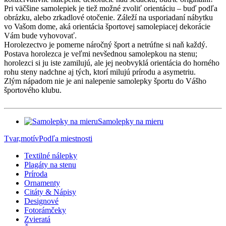
Pri väčšine samolepiek je tiež možné zvoliť orientáciu – buď podľa
obrázku, alebo zrkadlové otočenie. Záleží na usporiadaní nábytku
vo Vašom dome, aká orientácia športovej samolepiacej dekorácie
Vám bude vyhovovať.
Horolezectvo je pomerne náročný šport a netrúfne si naň každý.
Postava horolezca je veľmi nevšednou samolepkou na stenu;
horolezci si ju iste zamilujú, ale jej neobvyklá orientácia do horného
rohu steny nadchne aj tých, ktorí milujú prírodu a asymetriu.
Zlým nápadom nie je ani nalepenie samolepky športu do Vášho
športového klubu.
Samolepky na mieru
Tvar,motív
Podľa miestnosti
Textilné nálepky
Plagáty na stenu
Príroda
Ornamenty
Citáty & Nápisy
Designové
Fotorámčeky
Zvieratá