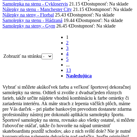
Samolepka na stenu - Cykloservis
21.15 €
Dostupnosť: Na sklade
Nálepky na stenu - Manchester City
21.15 €
Dostupnosť: Na sklade
Nálepky na steny - Florbal
25.43 €
Dostupnosť: Na sklade
Samolepky na stenu - Hádzaná
19.44 €
Dostupnosť: Na sklade
Samolepky na steny - Gym
26.45 €
Dostupnosť: Na sklade
1
2
3
4
Zobraziť na stránku
5
...
13
Nasledujúca
Vybrať si môžete akúkoľvek farbu a veľkosť športovej dekoračnej
samolepky na stenu. Odtieň si zvolíte z dvadsaťjeden rôznych
farieb, takže určite nájdete vhodnú kombináciu k farbe omietky či
zariadenia interiéru. Ak máte strach z lepenia väčších plôch, máme
pre Vás darček – pri platbe bankovým prevodom dostanete zdarma
profesionálny nástroj pre dokonalú aplikáciu samolepky športu.
Športové samolepky na stenu, rovnako ako všetky ostatné, si môžete
ľubovoľne otáčať, takže čo hovoríte na nápad umiestniť
skateboardistu pozdĺž schodov, ako z nich sviští dole? Nie je nutné
konzervatívne nalepenie dekorácie nad sedačku, buďte originálni!