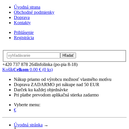
Úvodná strana
Obchodné podmienky
Doprava
Kontakty
Prihlásenie
Registrácia
Hľadať
+420 737 878 264
Infolinka (po-pia 8-18)
Košík
Celkom
0.00 € (0 ks)
Nákup priamo od výrobcu možnosť vlastného motívu
Doprava ZADARMO pri nákupe nad 50 EUR
Darček ku každej objednávke
Pri platbe prevodom aplikačná stierka zadarmo
Vyberte menu:
€
Úvodná stránka
→