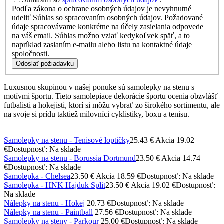
Podľa zákona o ochrane osobných údajov je nevyhnutné
udeliť Súhlas so spracovaním osobných údajov. Požadované
údaje spracovávame konkrétne na účely zasielania odpovede
na váš email. Súhlas možno vziať kedykoľvek späť, a to
napríklad zaslaním e-mailu alebo listu na kontaktné údaje
spoločnosti.
Odoslať požiadavku
Luxusnou skupinou v našej ponuke sú samolepky na stenu s
motívmi športu. Tieto samolepiace dekorácie športu ocenia obzvlášť
futbalisti a hokejisti, ktorí si môžu vybrať zo širokého sortimentu, ale
na svoje si prídu taktiež milovníci cyklistiky, boxu a tenisu.
Samolepky na stenu - Tenisové loptičky
25.43 €
Akcia 19.02
€
Dostupnosť: Na sklade
Samolepky na stenu - Borussia Dortmund
23.50 €
Akcia 14.74
€
Dostupnosť: Na sklade
Samolepka - Chelsea
23.50 €
Akcia 18.59 €
Dostupnosť: Na sklade
Samolepka - HNK Hajduk Split
23.50 €
Akcia 19.02 €
Dostupnosť:
Na sklade
Nálepky na stenu - Hokej
20.73 €
Dostupnosť: Na sklade
Nálepky na stenu - Paintball
27.56 €
Dostupnosť: Na sklade
Samolepky na steny - Parkour
25.00 €
Dostupnosť: Na sklade