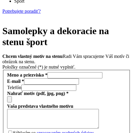
Šport
Potrebujete poradiť?
Samolepky a dekoracie na
stenu šport
Chcem vlastný motív na stenu
Radi Vám spracujeme Váš motív či
obrázok na stenu.
Položky označené (*) je nutné vyplniť.
Meno a priezvisko *
E-mail *
Telefón
Nahrať motív (pdf, jpg, png) *
Vaša predstava vlastného motívu
Súhlasím so
spracovaním osobných údajov
.