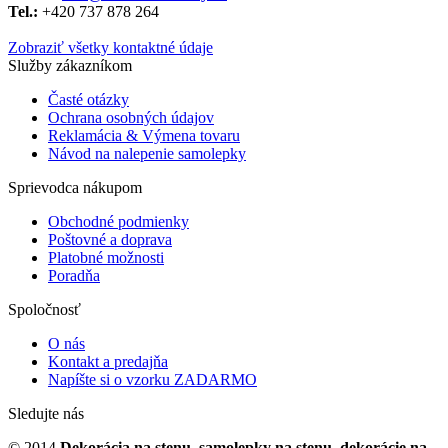
Tel.:
+420 737 878 ​​264
Zobraziť všetky kontaktné údaje
Služby zákazníkom
Časté otázky
Ochrana osobných údajov
Reklamácia & Výmena tovaru
Návod na nalepenie samolepky
Sprievodca nákupom
Obchodné podmienky
Poštovné a doprava
Platobné možnosti
Poradňa
Spoločnosť
O nás
Kontakt a predajňa
Napíšte si o vzorku ZADARMO
Sledujte nás
© 2014
Dekorácia na stenu, samolepky na stenu, dekorácie na