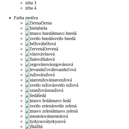
izba 3
izba 4
Farba motívu
čierna
biela
tmavo hnedá
svetlo hnedá
béžová
červená
vínová
fialová
orgovánová
levanduľová
ružová
staroružová
svetlo ružová
oranžová
šedá
tmavo šedá
svetlo zelená
tmavo zelená
mentolová
tyrkysová
žltá