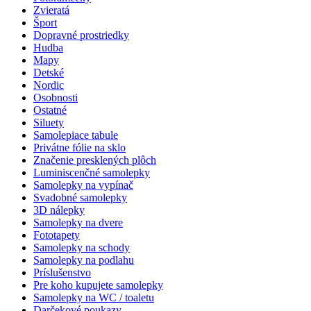
Zvieratá
Šport
Dopravné prostriedky
Hudba
Mapy
Detské
Nordic
Osobnosti
Ostatné
Siluety
Samolepiace tabule
Privátne fólie na sklo
Značenie presklených plôch
Luminiscenčné samolepky
Samolepky na vypínač
Svadobné samolepky
3D nálepky
Samolepky na dvere
Fototapety
Samolepky na schody
Samolepky na podlahu
Príslušenstvo
Pre koho kupujete samolepky
Samolepky na WC / toaletu
Darčekové poukazy