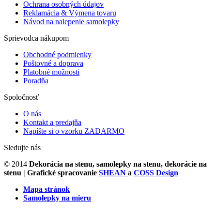
Ochrana osobných údajov
Reklamácia & Výmena tovaru
Návod na nalepenie samolepky
Sprievodca nákupom
Obchodné podmienky
Poštovné a doprava
Platobné možnosti
Poradňa
Spoločnosť
O nás
Kontakt a predajňa
Napíšte si o vzorku ZADARMO
Sledujte nás
© 2014
Dekorácia na stenu, samolepky na stenu, dekorácie na
stenu
| Grafické spracovanie
SHEAN
a
COSS Design
Mapa stránok
Samolepky na mieru