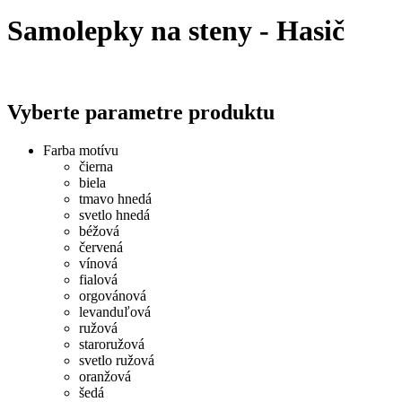
Samolepky na steny - Hasič
Vyberte parametre produktu
Farba motívu
čierna
biela
tmavo hnedá
svetlo hnedá
béžová
červená
vínová
fialová
orgovánová
levanduľová
ružová
staroružová
svetlo ružová
oranžová
šedá