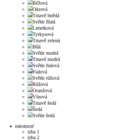
Béžová
Okrová
Tmavě hnědá
Světle žlutá
Limetková
Tyrkysová
Tmavě zelená
Bílá
Světle modrá
Tmavě modrá
Světle fialová
Fialová
Světle růžová
Růžová
Oranžová
Vínová
Tmavě šedá
Šedá
Světle šedá
miestnosť
izba 1
izba 2