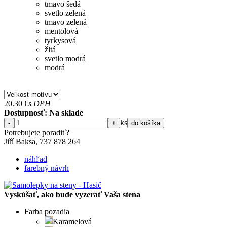
tmavo šedá
svetlo zelená
tmavo zelená
mentolová
tyrkysová
žltá
svetlo modrá
modrá
20.30
€
s DPH
Dostupnosť: Na sklade
ks
-
+
do košíka
Potrebujete poradiť?
Jiří Baksa, 737 878 ​​264
náhľad
farebný návrh
Vyskúšať, ako bude vyzerať Vaša stena
Farba pozadia
Karamelová