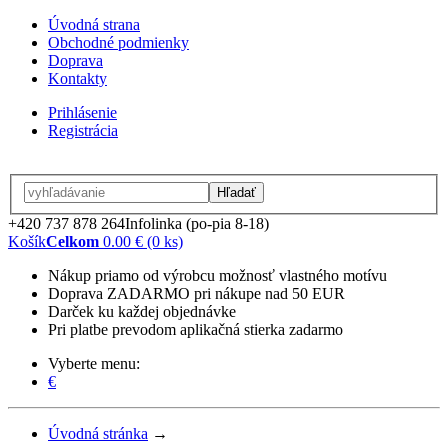
Úvodná strana
Obchodné podmienky
Doprava
Kontakty
Prihlásenie
Registrácia
Hľadať
+420 737 878 264
Infolinka (po-pia 8-18)
Košík
Celkom
0.00 € (0 ks)
Nákup priamo od výrobcu možnosť vlastného motívu
Doprava ZADARMO pri nákupe nad 50 EUR
Darček ku každej objednávke
Pri platbe prevodom aplikačná stierka zadarmo
Vyberte menu:
€
Úvodná stránka
→