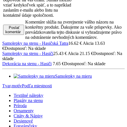
vziať kedykoľvek späť, a to napríklad
zaslaním e-mailu alebo listu na
kontaktné údaje spoločnosti.
Komentáre slúžia na zverejnenie vášho názoru na
konkrétny produkt. Ďakujeme za vaše príspevky. Ako
Poslať
komentár
prevádzkovatelia tejto diskusie si vyhradzujeme právo
na odstránenie nevhodných komentárov.
Samolepky na stenu - Hasičská Tatra
16.62 €
Akcia 13.63
€
Dostupnosť: Na sklade
Samolepky na stenu - Hasiči
25.43 €
Akcia 21.15 €
Dostupnosť: Na
sklade
Dekorácia na stenu - Hasiči
7.65 €
Dostupnosť: Na sklade
Samolepky na mieru
Tvar,motív
Podľa miestnosti
Textilné nálepky
Plagáty na stenu
Príroda
Ornamenty
Citáty & Nápisy
Designové
Fotorámčeky