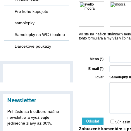
Pre koho kupujete
samolepky
Samolepky na WC / toaletu
Ak ste na našich stránkach nena
tohto formulára a my Vás v čo n
Darčekové poukazy
Meno (*)
E-mail (*)
Tovar
Samolepky na
Newsletter
Prihláste sa k odberu nášho
newslettra a využívajte
Odoslať
Súhlasím
jedinečné zľavy až 80%.
Zobrazené komentáre k pr