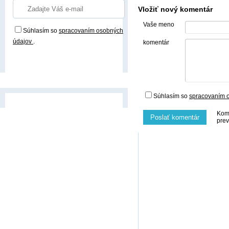
Vložiť nový komentár
Vaše meno
Súhlasím so
spracovaním osobných
údajov
.
komentár
Prihlásiť odber
Súhlasím so
spracovaním 
Kome
Poslať komentár
prev