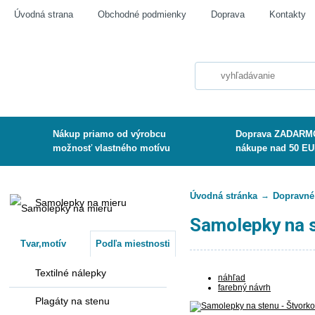
Úvodná strana
Obchodné podmienky
Doprava
Kontakty
Nákup priamo od výrobcu
Doprava ZADARMO
možnosť vlastného motívu
nákupe nad 50 E
Úvodná stránka
→
Dopravné 
Samolepky na mieru
Samolepky na s
Tvar,motív
Podľa miestnosti
Textilné nálepky
náhľad
farebný návrh
Plagáty na stenu