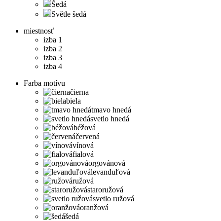
Šedá
Světle šedá
miestnosť
izba 1
izba 2
izba 3
izba 4
Farba motívu
čierna
biela
tmavo hnedá
svetlo hnedá
béžová
červená
vínová
fialová
orgovánová
levanduľová
ružová
staroružová
svetlo ružová
oranžová
šedá