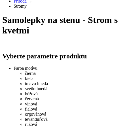
Príroda
→
Stromy
Samolepky na stenu - Strom s
kvetmi
Vyberte parametre produktu
Farba motívu
čierna
biela
tmavo hnedá
svetlo hnedá
béžová
červená
vínová
fialová
orgovánová
levanduľová
ružová