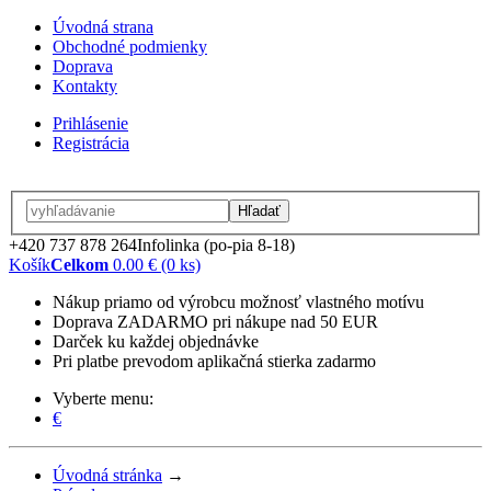
Úvodná strana
Obchodné podmienky
Doprava
Kontakty
Prihlásenie
Registrácia
Hľadať
+420 737 878 264
Infolinka (po-pia 8-18)
Košík
Celkom
0.00 € (0 ks)
Nákup priamo od výrobcu možnosť vlastného motívu
Doprava ZADARMO pri nákupe nad 50 EUR
Darček ku každej objednávke
Pri platbe prevodom aplikačná stierka zadarmo
Vyberte menu:
€
Úvodná stránka
→