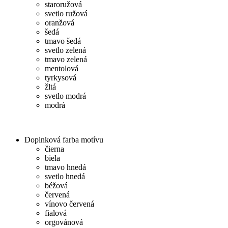
staroružová
svetlo ružová
oranžová
šedá
tmavo šedá
svetlo zelená
tmavo zelená
mentolová
tyrkysová
žltá
svetlo modrá
modrá
Doplnková farba motívu
čierna
biela
tmavo hnedá
svetlo hnedá
béžová
červená
vínovo červená
fialová
orgovánová