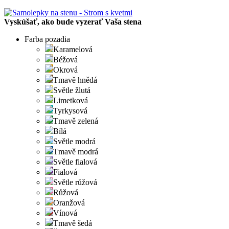
Vyskúšať, ako bude vyzerať Vaša stena
Farba pozadia
Karamelová
Béžová
Okrová
Tmavě hnědá
Světle žlutá
Limetková
Tyrkysová
Tmavě zelená
Bílá
Světle modrá
Tmavě modrá
Světle fialová
Fialová
Světle růžová
Růžová
Oranžová
Vínová
Tmavě šedá