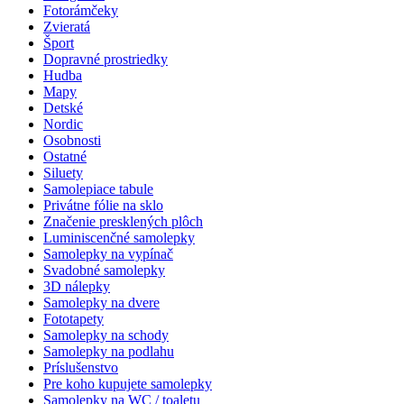
Fotorámčeky
Zvieratá
Šport
Dopravné prostriedky
Hudba
Mapy
Detské
Nordic
Osobnosti
Ostatné
Siluety
Samolepiace tabule
Privátne fólie na sklo
Značenie presklených plôch
Luminiscenčné samolepky
Samolepky na vypínač
Svadobné samolepky
3D nálepky
Samolepky na dvere
Fototapety
Samolepky na schody
Samolepky na podlahu
Príslušenstvo
Pre koho kupujete samolepky
Samolepky na WC / toaletu