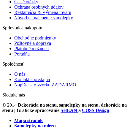
Časté otázky
Ochrana osobných údajov
Reklamácia & Výmena tovaru
Návod na nalepenie samolepky
Sprievodca nákupom
Obchodné podmienky
Poštovné a doprava
Platobné možnosti
Poradňa
Spoločnosť
O nás
Kontakt a predajňa
Napíšte si o vzorku ZADARMO
Sledujte nás
© 2014
Dekorácia na stenu, samolepky na stenu, dekorácie na
stenu
| Grafické spracovanie
SHEAN
a
COSS Design
Mapa stránok
Samolepky na mieru