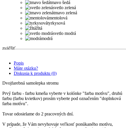
tmavo šedá
svetlo zelená
tmavo zelená
mentolová
tyrkysová
žltá
svetlo modrá
modrá
zväčšiť
Popis
Máte otázku?
Diskusia k produktu (0)
Dvojfarebná samolepka stromu
Prvý farbu - farbu kmeňa vyberte v kolónke "farba motívu", druhú
farbu (farbu kvietkov) prosím vyberte pod označením "doplnková
farba motívu".
Tovar odosielame do 2 pracovných dní.
V prípade, že Vám nevyhovuje veľkosť ponúkaného motívu,