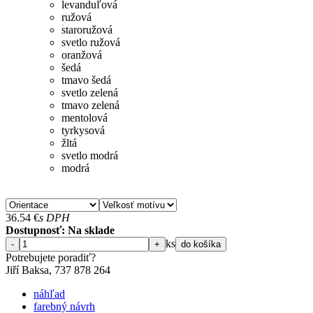
levanduľová
ružová
staroružová
svetlo ružová
oranžová
šedá
tmavo šedá
svetlo zelená
tmavo zelená
mentolová
tyrkysová
žltá
svetlo modrá
modrá
36.54
€
s DPH
Dostupnosť: Na sklade
ks
-
+
do košíka
Potrebujete poradiť?
Jiří Baksa, 737 878 ​​264
náhľad
farebný návrh