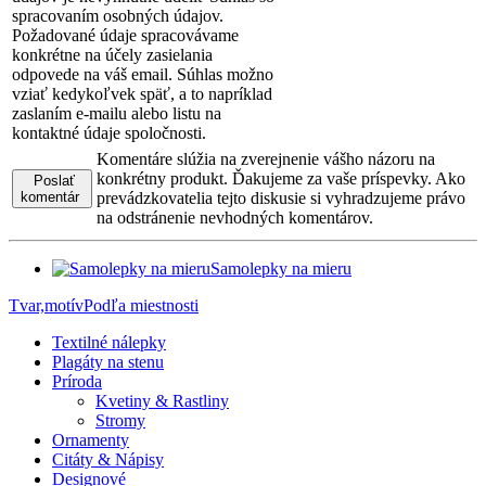
spracovaním osobných údajov.
Požadované údaje spracovávame
konkrétne na účely zasielania
odpovede na váš email. Súhlas možno
vziať kedykoľvek späť, a to napríklad
zaslaním e-mailu alebo listu na
kontaktné údaje spoločnosti.
Komentáre slúžia na zverejnenie vášho názoru na
konkrétny produkt. Ďakujeme za vaše príspevky. Ako
Poslať
komentár
prevádzkovatelia tejto diskusie si vyhradzujeme právo
na odstránenie nevhodných komentárov.
Samolepky na mieru
Tvar,motív
Podľa miestnosti
Textilné nálepky
Plagáty na stenu
Príroda
Kvetiny & Rastliny
Stromy
Ornamenty
Citáty & Nápisy
Designové