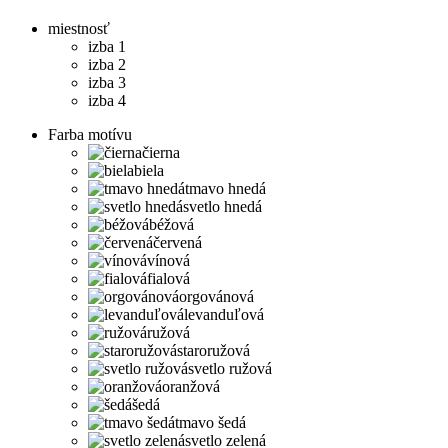
miestnosť
izba 1
izba 2
izba 3
izba 4
Farba motívu
čierna
biela
tmavo hnedá
svetlo hnedá
béžová
červená
vínová
fialová
orgovánová
levanduľová
ružová
staroružová
svetlo ružová
oranžová
šedá
tmavo šedá
svetlo zelená