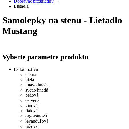
Dopravné prostriedky
→
Lietadlá
Samolepky na stenu - Lietadlo
Mustang
Vyberte parametre produktu
Farba motívu
čierna
biela
tmavo hnedá
svetlo hnedá
béžová
červená
vínová
fialová
orgovánová
levanduľová
ružová