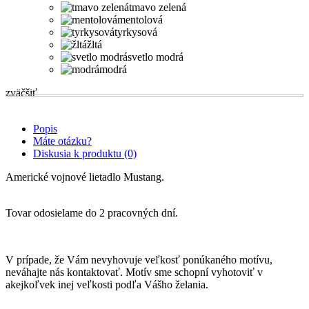
tmavo zelená
mentolová
tyrkysová
žltá
svetlo modrá
modrá
zväčšiť
Popis
Máte otázku?
Diskusia k produktu (0)
Americké vojnové lietadlo Mustang.
Tovar odosielame do 2 pracovných dní.
V prípade, že Vám nevyhovuje veľkosť ponúkaného motívu,
neváhajte nás kontaktovať. Motív sme schopní vyhotoviť v
akejkoľvek inej veľkosti podľa Vášho želania.