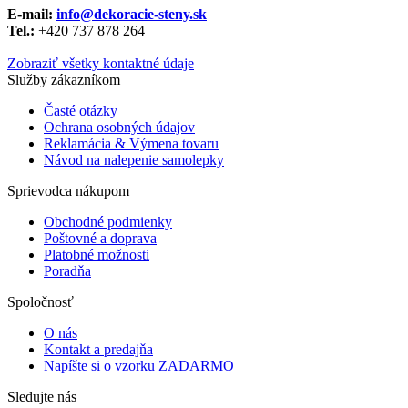
E-mail:
info@dekoracie-steny.sk
Tel.:
+420 737 878 ​​264
Zobraziť všetky kontaktné údaje
Služby zákazníkom
Časté otázky
Ochrana osobných údajov
Reklamácia & Výmena tovaru
Návod na nalepenie samolepky
Sprievodca nákupom
Obchodné podmienky
Poštovné a doprava
Platobné možnosti
Poradňa
Spoločnosť
O nás
Kontakt a predajňa
Napíšte si o vzorku ZADARMO
Sledujte nás