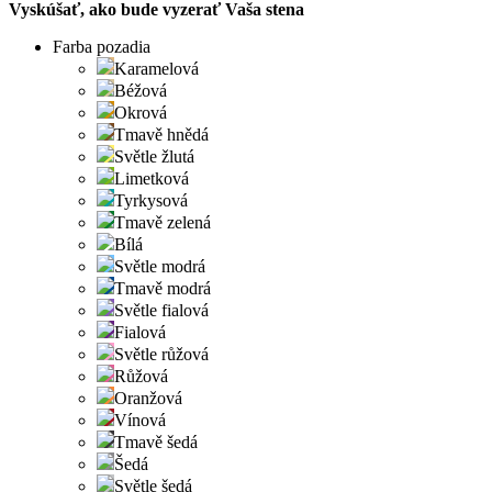
Vyskúšať, ako bude vyzerať Vaša stena
Farba pozadia
Karamelová
Béžová
Okrová
Tmavě hnědá
Světle žlutá
Limetková
Tyrkysová
Tmavě zelená
Bílá
Světle modrá
Tmavě modrá
Světle fialová
Fialová
Světle růžová
Růžová
Oranžová
Vínová
Tmavě šedá
Šedá
Světle šedá