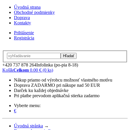
Úvodná strana
Obchodné podmienky
Doprava
Kontakty
Prihlásenie
Registrácia
Hľadať
+420 737 878 264
Infolinka (po-pia 8-18)
Košík
Celkom
0.00 € (0 ks)
Nákup priamo od výrobcu možnosť vlastného motívu
Doprava ZADARMO pri nákupe nad 50 EUR
Darček ku každej objednávke
Pri platbe prevodom aplikačná stierka zadarmo
Vyberte menu:
€
Úvodná stránka
→