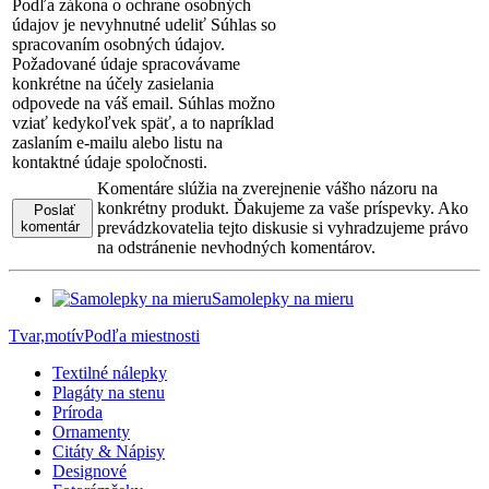
Podľa zákona o ochrane osobných
údajov je nevyhnutné udeliť Súhlas so
spracovaním osobných údajov.
Požadované údaje spracovávame
konkrétne na účely zasielania
odpovede na váš email. Súhlas možno
vziať kedykoľvek späť, a to napríklad
zaslaním e-mailu alebo listu na
kontaktné údaje spoločnosti.
Komentáre slúžia na zverejnenie vášho názoru na
konkrétny produkt. Ďakujeme za vaše príspevky. Ako
Poslať
komentár
prevádzkovatelia tejto diskusie si vyhradzujeme právo
na odstránenie nevhodných komentárov.
Samolepky na mieru
Tvar,motív
Podľa miestnosti
Textilné nálepky
Plagáty na stenu
Príroda
Ornamenty
Citáty & Nápisy
Designové