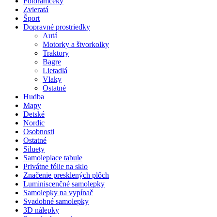
Fotorámčeky
Zvieratá
Šport
Dopravné prostriedky
Autá
Motorky a štvorkolky
Traktory
Bagre
Lietadlá
Vlaky
Ostatné
Hudba
Mapy
Detské
Nordic
Osobnosti
Ostatné
Siluety
Samolepiace tabule
Privátne fólie na sklo
Značenie presklených plôch
Luminiscenčné samolepky
Samolepky na vypínač
Svadobné samolepky
3D nálepky