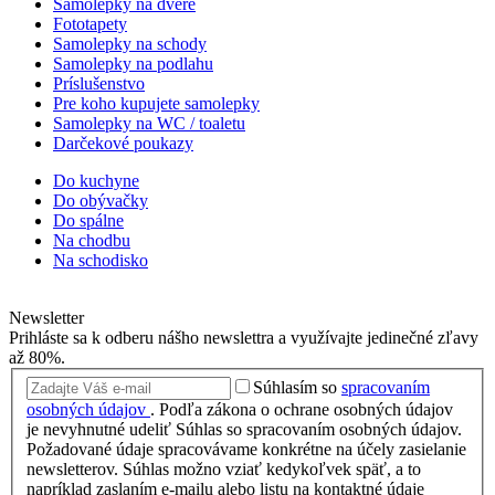
Samolepky na dvere
Fototapety
Samolepky na schody
Samolepky na podlahu
Príslušenstvo
Pre koho kupujete samolepky
Samolepky na WC / toaletu
Darčekové poukazy
Do kuchyne
Do obývačky
Do spálne
Na chodbu
Na schodisko
Newsletter
Prihláste sa k odberu nášho newslettra a využívajte jedinečné zľavy
až 80%.
Súhlasím so
spracovaním
osobných údajov
.
Podľa zákona o ochrane osobných údajov
je nevyhnutné udeliť Súhlas so spracovaním osobných údajov.
Požadované údaje spracovávame konkrétne na účely zasielanie
newsletterov. Súhlas možno vziať kedykoľvek späť, a to
napríklad zaslaním e-mailu alebo listu na kontaktné údaje