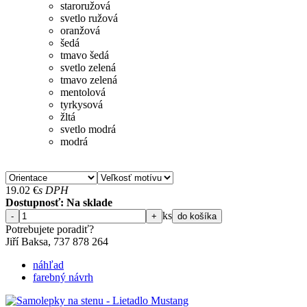
staroružová
svetlo ružová
oranžová
šedá
tmavo šedá
svetlo zelená
tmavo zelená
mentolová
tyrkysová
žltá
svetlo modrá
modrá
19.02
€
s DPH
Dostupnosť: Na sklade
ks
-
+
do košíka
Potrebujete poradiť?
Jiří Baksa, 737 878 ​​264
náhľad
farebný návrh