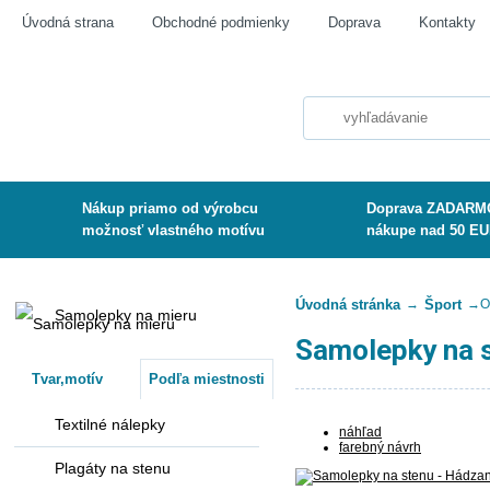
Úvodná strana
Obchodné podmienky
Doprava
Kontakty
Nákup priamo od výrobcu
Doprava ZADARMO
možnosť vlastného motívu
nákupe nad 50 E
Úvodná stránka
→
Šport
→
O
Samolepky na mieru
Samolepky na s
Tvar,motív
Podľa miestnosti
Textilné nálepky
náhľad
farebný návrh
Plagáty na stenu