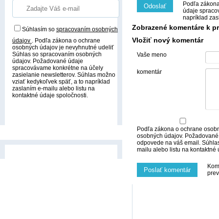
Podľa zákona
Odoslať
údaje spraco
napríklad zas
Zobrazené komentáre k pr
Súhlasím so
spracovaním osobných
Vložiť nový komentár
údajov
.
Podľa zákona o ochrane
osobných údajov je nevyhnutné udeliť
Súhlas so spracovaním osobných
Vaše meno
údajov. Požadované údaje
spracovávame konkrétne na účely
komentár
zasielanie newsletterov. Súhlas možno
vziať kedykoľvek späť, a to napríklad
zaslaním e-mailu alebo listu na
kontaktné údaje spoločnosti.
Prihlásiť odber
Podľa zákona o ochrane osobn
osobných údajov. Požadované 
odpovede na váš email. Súhlas
mailu alebo listu na kontaktné 
Kome
Poslať komentár
prev