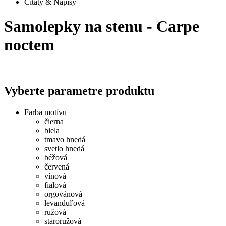
Citáty & Nápisy
Samolepky na stenu - Carpe
noctem
Vyberte parametre produktu
Farba motívu
čierna
biela
tmavo hnedá
svetlo hnedá
béžová
červená
vínová
fialová
orgovánová
levanduľová
ružová
staroružová