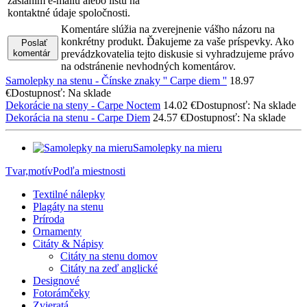
zaslaním e-mailu alebo listu na
kontaktné údaje spoločnosti.
Komentáre slúžia na zverejnenie vášho názoru na
konkrétny produkt. Ďakujeme za vaše príspevky. Ako
Poslať
komentár
prevádzkovatelia tejto diskusie si vyhradzujeme právo
na odstránenie nevhodných komentárov.
Samolepky na stenu - Čínske znaky '' Carpe diem ''
18.97
€
Dostupnosť: Na sklade
Dekorácie na steny - Carpe Noctem
14.02 €
Dostupnosť: Na sklade
Dekorácia na stenu - Carpe Diem
24.57 €
Dostupnosť: Na sklade
Samolepky na mieru
Tvar,motív
Podľa miestnosti
Textilné nálepky
Plagáty na stenu
Príroda
Ornamenty
Citáty & Nápisy
Citáty na stenu domov
Citáty na zeď anglické
Designové
Fotorámčeky
Zvieratá