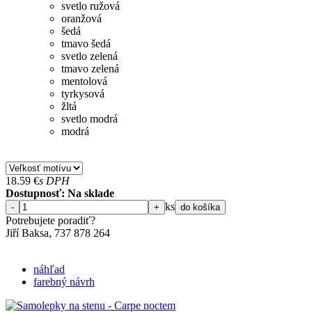
svetlo ružová
oranžová
šedá
tmavo šedá
svetlo zelená
tmavo zelená
mentolová
tyrkysová
žltá
svetlo modrá
modrá
18.59
€
s DPH
Dostupnosť: Na sklade
ks
-
+
do košíka
Potrebujete poradiť?
Jiří Baksa, 737 878 ​​264
náhľad
farebný návrh