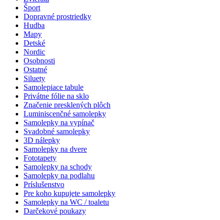
Šport
Dopravné prostriedky
Hudba
Mapy
Detské
Nordic
Osobnosti
Ostatné
Siluety
Samolepiace tabule
Privátne fólie na sklo
Značenie presklených plôch
Luminiscenčné samolepky
Samolepky na vypínač
Svadobné samolepky
3D nálepky
Samolepky na dvere
Fototapety
Samolepky na schody
Samolepky na podlahu
Príslušenstvo
Pre koho kupujete samolepky
Samolepky na WC / toaletu
Darčekové poukazy