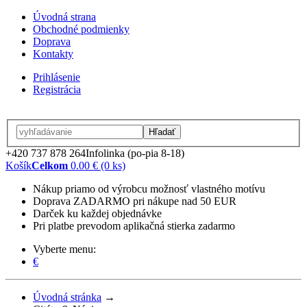
Úvodná strana
Obchodné podmienky
Doprava
Kontakty
Prihlásenie
Registrácia
Hľadať
+420 737 878 264
Infolinka (po-pia 8-18)
Košík
Celkom
0.00 € (0 ks)
Nákup priamo od výrobcu možnosť vlastného motívu
Doprava ZADARMO pri nákupe nad 50 EUR
Darček ku každej objednávke
Pri platbe prevodom aplikačná stierka zadarmo
Vyberte menu:
€
Úvodná stránka
→