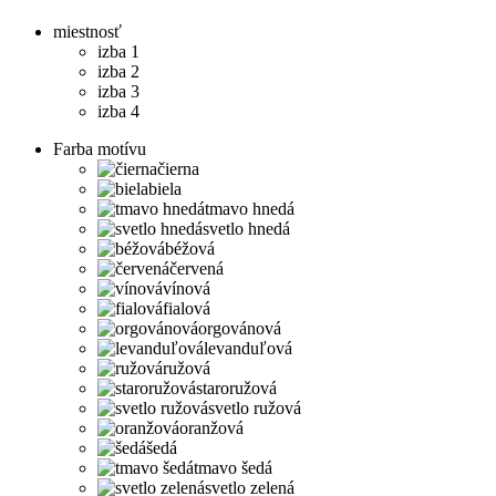
miestnosť
izba 1
izba 2
izba 3
izba 4
Farba motívu
čierna
biela
tmavo hnedá
svetlo hnedá
béžová
červená
vínová
fialová
orgovánová
levanduľová
ružová
staroružová
svetlo ružová
oranžová
šedá
tmavo šedá
svetlo zelená