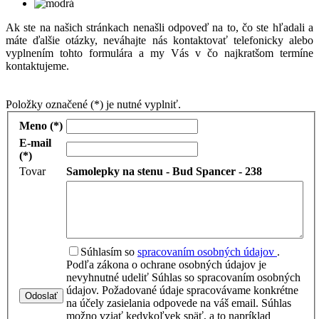
Ak ste na našich stránkach nenašli odpoveď na to, čo ste hľadali a
máte ďalšie otázky, neváhajte nás kontaktovať telefonicky alebo
vyplnením tohto formulára a my Vás v čo najkratšom termíne
kontaktujeme.
Položky označené (*) je nutné vyplniť.
Meno (*)
E-mail
(*)
Tovar
Samolepky na stenu - Bud Spancer - 238
Súhlasím so
spracovaním osobných údajov
.
Podľa zákona o ochrane osobných údajov je
nevyhnutné udeliť Súhlas so spracovaním osobných
údajov. Požadované údaje spracovávame konkrétne
Odoslať
na účely zasielania odpovede na váš email. Súhlas
možno vziať kedykoľvek späť, a to napríklad