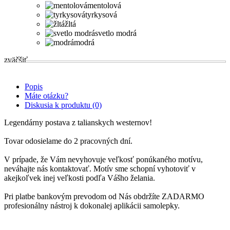
mentolová
tyrkysová
žltá
svetlo modrá
modrá
zväčšiť
Popis
Máte otázku?
Diskusia k produktu (0)
Legendárny postava z talianskych westernov!
Tovar odosielame do 2 pracovných dní.
V prípade, že Vám nevyhovuje veľkosť ponúkaného motívu,
neváhajte nás kontaktovať. Motív sme schopní vyhotoviť v
akejkoľvek inej veľkosti podľa Vášho želania.
Pri platbe bankovým prevodom od Nás obdržíte ZADARMO
profesionálny nástroj k dokonalej aplikácii samolepky.