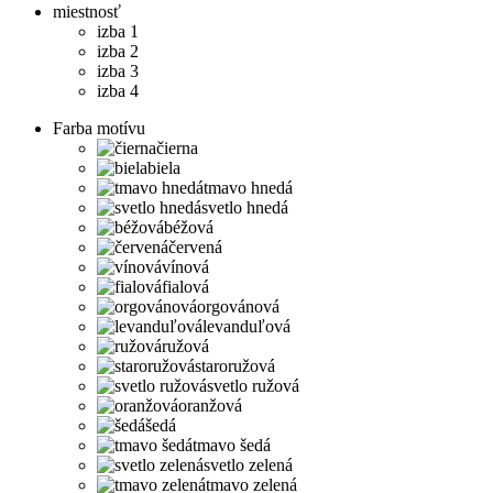
miestnosť
izba 1
izba 2
izba 3
izba 4
Farba motívu
čierna
biela
tmavo hnedá
svetlo hnedá
béžová
červená
vínová
fialová
orgovánová
levanduľová
ružová
staroružová
svetlo ružová
oranžová
šedá
tmavo šedá
svetlo zelená
tmavo zelená