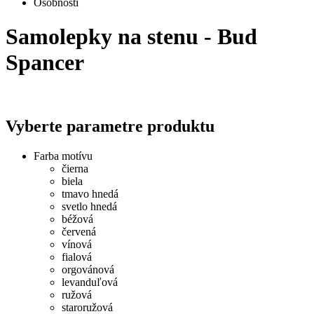
Osobnosti
Samolepky na stenu - Bud
Spancer
Vyberte parametre produktu
Farba motívu
čierna
biela
tmavo hnedá
svetlo hnedá
béžová
červená
vínová
fialová
orgovánová
levanduľová
ružová
staroružová