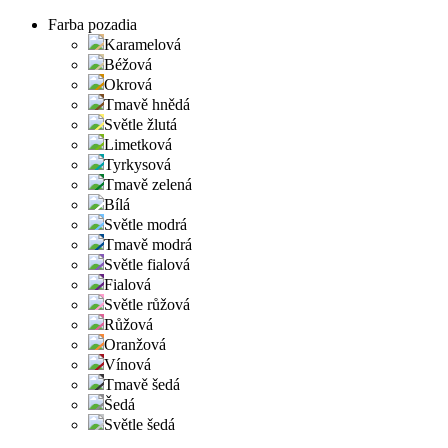
Farba pozadia
Karamelová
Béžová
Okrová
Tmavě hnědá
Světle žlutá
Limetková
Tyrkysová
Tmavě zelená
Bílá
Světle modrá
Tmavě modrá
Světle fialová
Fialová
Světle růžová
Růžová
Oranžová
Vínová
Tmavě šedá
Šedá
Světle šedá