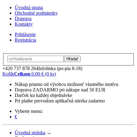
Úvodná strana
Obchodné podmienky
Doprava
Kontakty
Prihlásenie
Registrácia
Hľadať
+420 737 878 264
Infolinka (po-pia 8-18)
Košík
Celkom
0.00 € (0 ks)
Nákup priamo od výrobcu možnosť vlastného motívu
Doprava ZADARMO pri nákupe nad 50 EUR
Darček ku každej objednávke
Pri platbe prevodom aplikačná stierka zadarmo
Vyberte menu:
€
Úvodná stránka
→