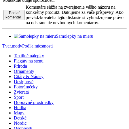
kontaktné údaje spoločnosti.
Komentáre slúžia na zverejnenie vášho názoru na
konkrétny produkt. Ďakujeme za vaše príspevky. Ako
Poslať
komentár
prevádzkovatelia tejto diskusie si vyhradzujeme právo
na odstránenie nevhodných komentárov.
Samolepky na mieru
Tvar,motív
Podľa miestnosti
Textilné nálepky
Plagáty na stenu
Príroda
Ornamenty
Citáty & Nápisy
Designové
Fotorámčeky
Zvieratá
Šport
Dopravné prostriedky
Hudba
Mapy
Detské
Nordic
Osobnosti