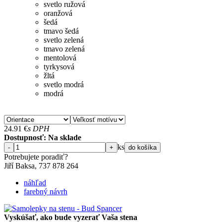
svetlo ružová
oranžová
šedá
tmavo šedá
svetlo zelená
tmavo zelená
mentolová
tyrkysová
žltá
svetlo modrá
modrá
24.91
€
s DPH
Dostupnosť: Na sklade
ks
-
+
do košíka
Potrebujete poradiť?
Jiří Baksa, 737 878 ​​264
náhľad
farebný návrh
Vyskúšať, ako bude vyzerať Vaša stena