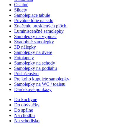
Ostatné
Siluety
Samolepiace tabule
Privátne fólie na sklo
Značenie presklených plôch
Luminiscenčné samolepky
Samolepky na vypínač
Svadobné samolepky
3D nálepky
Samolepky na dvere
Fototapety
Samolepky na schody
Samolepky na podlahu
Príslušenstvo
Pre koho kupujete samolepky
Samolepky na WC / toaletu
Darčekové poukazy
Do kuchyne
Do obývačky
Do spálne
Na chodbu
Na schodisko