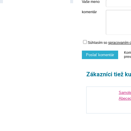
Vaše meno
komentár
Súhlasím so
spracovaním 
Kome
Poslať komentár
prev
Zákazníci tiež k
Samole
Abeced