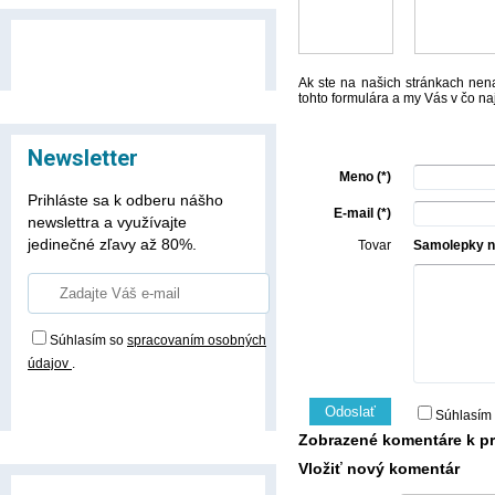
Ak ste na našich stránkach nena
tohto formulára a my Vás v čo n
Newsletter
Meno (*)
Prihláste sa k odberu nášho
E-mail (*)
newslettra a využívajte
jedinečné zľavy až 80%.
Tovar
Samolepky na
Súhlasím so
spracovaním osobných
údajov
.
Prihlásiť odber
Odoslať
Súhlasím
Zobrazené komentáre k p
Vložiť nový komentár