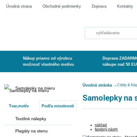
Úvodná strana
Obchodné podmienky
Doprava
Kontakty
Nákup priamo od výrobcu
Doprava ZADARMO
možnosť vlastného motívu
nákupe nad 50 E
Úvodná stránka
→
Citáty & Ná
Samolepky na mieru
Samolepky na 
Tvar,motív
Podľa miestnosti
Textilné nálepky
náhľad
farebný návrh
Plagáty na stenu