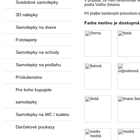
V prípade, že Vám nevyhovuje ve
Svadobné samolepky
podľa Vášho želania.
Pri platbe bankovým prevodom o
3D nálepky
Farba motívu je dostupná
Samolepky na dvere
Fototapety
Samolepky na schody
Samolepky na podlahu
Príslušenstvo
Pre koho kupujete
samolepky
Samolepky na WC / toaletu
Darčekové poukazy