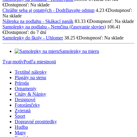
€
Dostupnosť: Na sklade
Chráňte seba aj ostatných - Dodržiavajte odstup
4.23 €
Dostupnosť:
Na sklade
Nálepka na podlahu - Skákací panák
83.33 €
Dostupnosť: Na sklade
Samolepky na podlahu - Nemčina (časovanie slovies)
106.41
€
Dostupnosť: do 7 dní
Samolepky do školy - Uhlomer
38.25 €
Dostupnosť: Na sklade
Samolepky na mieru
Tvar,motív
Podľa miestnosti
Textilné nálepky
Plagáty na stenu
Príroda
Ornamenty
Citáty & Nápisy
Designové
Fotorámčeky
Zvieratá
Šport
Dopravné prostriedky
Hudba
Mapy