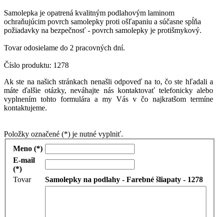
Samolepka je opatrená kvalitným podlahovým laminom
ochraňujúcim povrch samolepky proti ošľapaniu a súčasne spĺňa
požiadavky na bezpečnosť - povrch samolepky je protišmykový.
Tovar odosielame do 2 pracovných dní.
Číslo produktu: 1278
Ak ste na našich stránkach nenašli odpoveď na to, čo ste hľadali a
máte ďalšie otázky, neváhajte nás kontaktovať telefonicky alebo
vyplnením tohto formulára a my Vás v čo najkratšom termíne
kontaktujeme.
Položky označené (*) je nutné vyplniť.
Meno (*)
E-mail
(*)
Tovar
Samolepky na podlahy - Farebné šliapaty - 1278