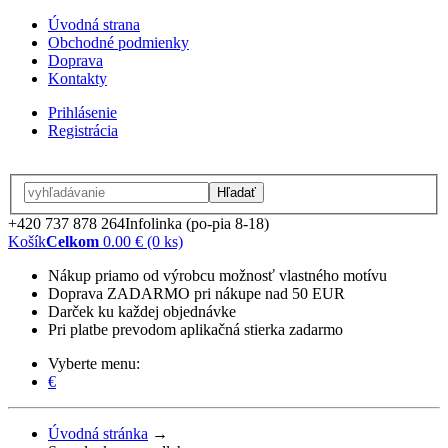
Úvodná strana
Obchodné podmienky
Doprava
Kontakty
Prihlásenie
Registrácia
Hľadať
+420 737 878 264
Infolinka (po-pia 8-18)
Košík
Celkom
0.00 € (0 ks)
Nákup priamo od výrobcu možnosť vlastného motívu
Doprava ZADARMO pri nákupe nad 50 EUR
Darček ku každej objednávke
Pri platbe prevodom aplikačná stierka zadarmo
Vyberte menu:
€
Úvodná stránka
→