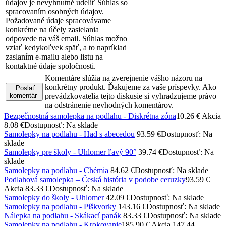
údajov je nevyhnutné udeliť Súhlas so
spracovaním osobných údajov.
Požadované údaje spracovávame
konkrétne na účely zasielania
odpovede na váš email. Súhlas možno
vziať kedykoľvek späť, a to napríklad
zaslaním e-mailu alebo listu na
kontaktné údaje spoločnosti.
Komentáre slúžia na zverejnenie vášho názoru na
konkrétny produkt. Ďakujeme za vaše príspevky. Ako
Poslať
komentár
prevádzkovatelia tejto diskusie si vyhradzujeme právo
na odstránenie nevhodných komentárov.
Bezpečnostná samolepka na podlahu - Diskrétna zóna
10.26 €
Akcia
8.08 €
Dostupnosť: Na sklade
Samolepky na podlahu - Had s abecedou
93.59 €
Dostupnosť: Na
sklade
Samolepky pre školy - Uhlomer ľavý 90°
39.74 €
Dostupnosť: Na
sklade
Samolepky na podlahu - Chémia
84.62 €
Dostupnosť: Na sklade
Podlahová samolepka – Česká história v podobe ceruzky
93.59 €
Akcia 83.33 €
Dostupnosť: Na sklade
Samolepky do školy - Uhlomer
42.09 €
Dostupnosť: Na sklade
Samolepky na podlahu - Piškvorky
143.16 €
Dostupnosť: Na sklade
Nálepka na podlahu - Skákací panák
83.33 €
Dostupnosť: Na sklade
Samolepky na podlahu - Krokovanie
185.90 €
Akcia 147.44