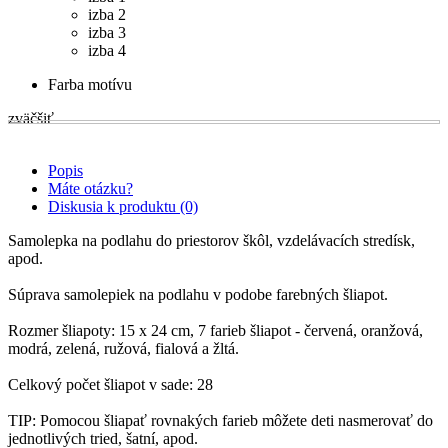
izba 2
izba 3
izba 4
Farba motívu
zväčšiť
Popis
Máte otázku?
Diskusia k produktu (0)
Samolepka na podlahu do priestorov škôl, vzdelávacích stredísk,
apod.
Súprava samolepiek na podlahu v podobe farebných šliapot.
Rozmer šliapoty: 15 x 24 cm, 7 farieb šliapot - červená, oranžová,
modrá, zelená, ružová, fialová a žltá.
Celkový počet šliapot v sade: 28
TIP: Pomocou šliapať rovnakých farieb môžete deti nasmerovať do
jednotlivých tried, šatní, apod.