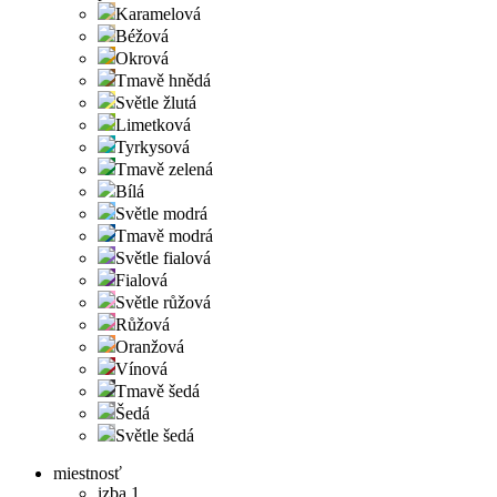
Karamelová
Béžová
Okrová
Tmavě hnědá
Světle žlutá
Limetková
Tyrkysová
Tmavě zelená
Bílá
Světle modrá
Tmavě modrá
Světle fialová
Fialová
Světle růžová
Růžová
Oranžová
Vínová
Tmavě šedá
Šedá
Světle šedá
miestnosť
izba 1