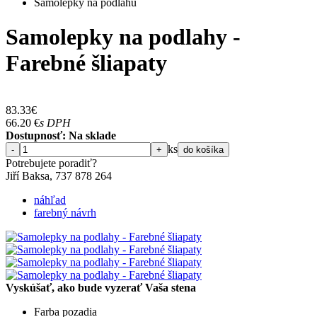
Samolepky na podlahu
Samolepky na podlahy -
Farebné šliapaty
83.33
€
66.20
€
s DPH
Dostupnosť: Na sklade
ks
-
+
do košíka
Potrebujete poradiť?
Jiří Baksa, 737 878 ​​264
náhľad
farebný návrh
Vyskúšať, ako bude vyzerať Vaša stena
Farba pozadia