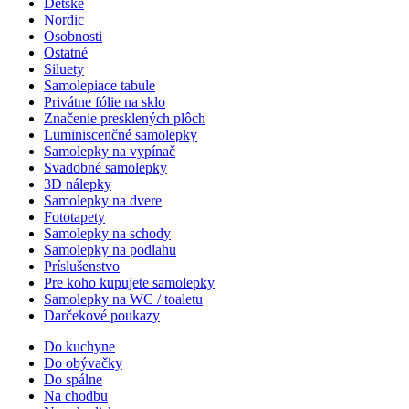
Detské
Nordic
Osobnosti
Ostatné
Siluety
Samolepiace tabule
Privátne fólie na sklo
Značenie presklených plôch
Luminiscenčné samolepky
Samolepky na vypínač
Svadobné samolepky
3D nálepky
Samolepky na dvere
Fototapety
Samolepky na schody
Samolepky na podlahu
Príslušenstvo
Pre koho kupujete samolepky
Samolepky na WC / toaletu
Darčekové poukazy
Do kuchyne
Do obývačky
Do spálne
Na chodbu