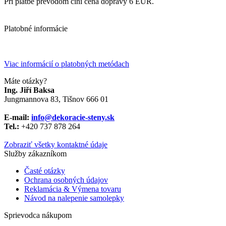
Pri platbe prevodom činí cena dopravy 6 EUR.
Platobné informácie
Viac informácií o platobných metódach
Máte otázky?
Ing. Jiří Baksa
Jungmannova 83, Tišnov 666 01
E-mail:
info@dekoracie-steny.sk
Tel.:
+420 737 878 ​​264
Zobraziť všetky kontaktné údaje
Služby zákazníkom
Časté otázky
Ochrana osobných údajov
Reklamácia & Výmena tovaru
Návod na nalepenie samolepky
Sprievodca nákupom