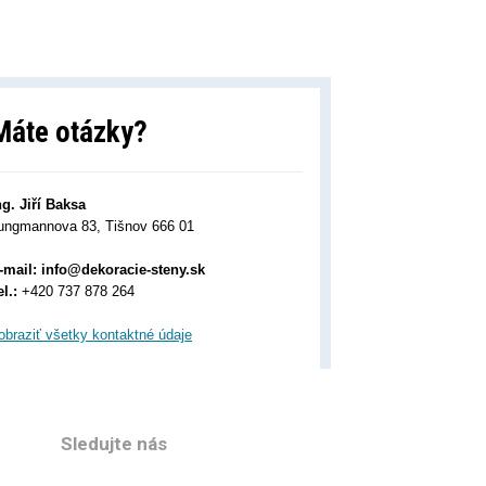
Máte otázky?
ng. Jiří Baksa
ungmannova 83, Tišnov 666 01
-mail:
info@dekoracie-steny.sk
el.:
+420 737 878 ​​264
obraziť všetky kontaktné údaje
Sledujte nás