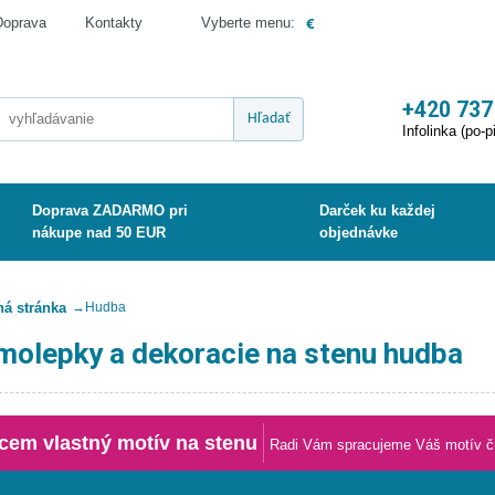
€
Doprava
Kontakty
Vyberte menu:
+420 737
Hľadať
Infolinka (po-p
Doprava ZADARMO pri
Darček ku každej
nákupe nad 50 EUR
objednávke
á stránka
→
Hudba
molepky a dekoracie na stenu hudba
cem vlastný motív na stenu
Radi Vám spracujeme Váš motív či