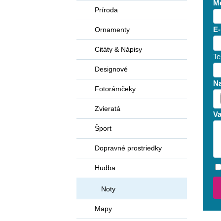
Me
Príroda
Ornamenty
E-
Citáty & Nápisy
Te
Designové
Na
Fotorámčeky
Zvieratá
Va
Šport
Dopravné prostriedky
Hudba
Noty
Mapy