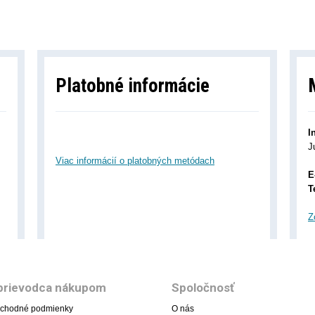
Platobné informácie
I
J
Viac informácií o platobných metódach
E
T
Z
prievodca nákupom
Spoločnosť
chodné podmienky
O nás