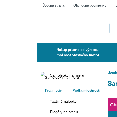
Úvodná strana
Obchodné podmienky
Nákup priamo od výrobcu
možnosť vlastného motívu
Úvodn
Samolepky na mieru
Sa
Tvar,motív
Podľa miestnosti
Textilné nálepky
Ch
Plagáty na stenu