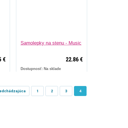
Samolepky na stenu - Music
5 €
22.86 €
Dostupnosť: Na sklade
edchádzajúca
1
2
3
4