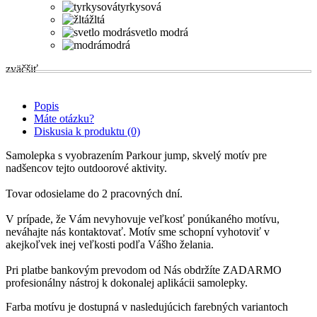
tyrkysová
žltá
svetlo modrá
modrá
zväčšiť
Popis
Máte otázku?
Diskusia k produktu (0)
Samolepka s vyobrazením Parkour jump, skvelý motív pre
nadšencov tejto outdoorové aktivity.
Tovar odosielame do 2 pracovných dní.
V prípade, že Vám nevyhovuje veľkosť ponúkaného motívu,
neváhajte nás kontaktovať. Motív sme schopní vyhotoviť v
akejkoľvek inej veľkosti podľa Vášho želania.
Pri platbe bankovým prevodom od Nás obdržíte ZADARMO
profesionálny nástroj k dokonalej aplikácii samolepky.
Farba motívu je dostupná v nasledujúcich farebných variantoch