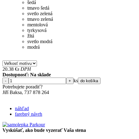
šedá
tmavo šedá
svetlo zelená
tmavo zelená
mentolová
tyrkysová
žltá
svetlo modrá
modrá
20.38
€
s DPH
Dostupnosť: Na sklade
ks
-
+
do košíka
Potrebujete poradiť?
Jiří Baksa, 737 878 ​​264
náhľad
farebný návrh
Vyskúšať, ako bude vyzerať Vaša stena