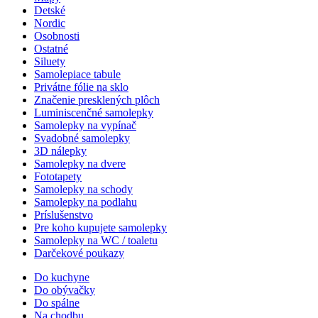
Detské
Nordic
Osobnosti
Ostatné
Siluety
Samolepiace tabule
Privátne fólie na sklo
Značenie presklených plôch
Luminiscenčné samolepky
Samolepky na vypínač
Svadobné samolepky
3D nálepky
Samolepky na dvere
Fototapety
Samolepky na schody
Samolepky na podlahu
Príslušenstvo
Pre koho kupujete samolepky
Samolepky na WC / toaletu
Darčekové poukazy
Do kuchyne
Do obývačky
Do spálne
Na chodbu