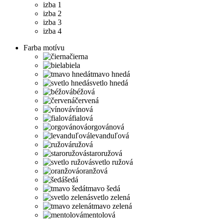
izba 1
izba 2
izba 3
izba 4
Farba motívu
čierna
biela
tmavo hnedá
svetlo hnedá
béžová
červená
vínová
fialová
orgovánová
levanduľová
ružová
staroružová
svetlo ružová
oranžová
šedá
tmavo šedá
svetlo zelená
tmavo zelená
mentolová