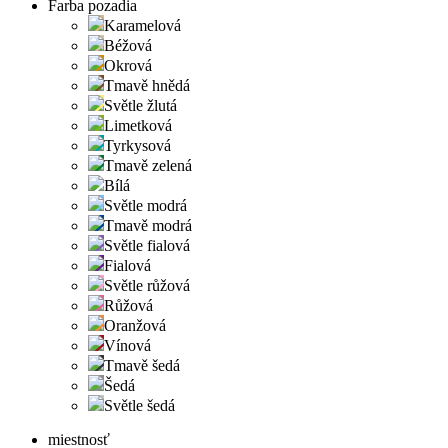
Farba pozadia
Karamelová
Béžová
Okrová
Tmavě hnědá
Světle žlutá
Limetková
Tyrkysová
Tmavě zelená
Bílá
Světle modrá
Tmavě modrá
Světle fialová
Fialová
Světle růžová
Růžová
Oranžová
Vínová
Tmavě šedá
Šedá
Světle šedá
miestnosť