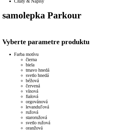
Citáty & Nápisy
samolepka Parkour
Vyberte parametre produktu
Farba motívu
čierna
biela
tmavo hnedá
svetlo hnedá
béžová
červená
vínová
fialová
orgovánová
levanduľová
ružová
staroružová
svetlo ružová
oranžová