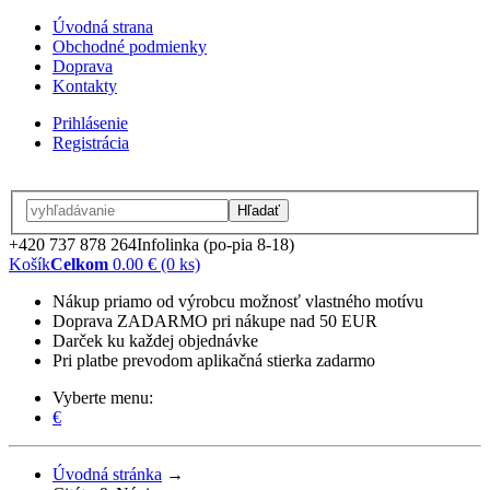
Úvodná strana
Obchodné podmienky
Doprava
Kontakty
Prihlásenie
Registrácia
Hľadať
+420 737 878 264
Infolinka (po-pia 8-18)
Košík
Celkom
0.00 € (0 ks)
Nákup priamo od výrobcu možnosť vlastného motívu
Doprava ZADARMO pri nákupe nad 50 EUR
Darček ku každej objednávke
Pri platbe prevodom aplikačná stierka zadarmo
Vyberte menu:
€
Úvodná stránka
→