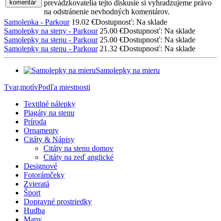
komentár
prevádzkovatelia tejto diskusie si vyhradzujeme právo
na odstránenie nevhodných komentárov.
Samolepka - Parkour
19.02 €
Dostupnosť: Na sklade
Samolepky na steny - Parkour
25.00 €
Dostupnosť: Na sklade
Samolepky na stenu - Parkour
25.00 €
Dostupnosť: Na sklade
Samolepky na stenu - Parkour
21.32 €
Dostupnosť: Na sklade
Samolepky na mieru
Tvar,motív
Podľa miestnosti
Textilné nálepky
Plagáty na stenu
Príroda
Ornamenty
Citáty & Nápisy
Citáty na stenu domov
Citáty na zeď anglické
Designové
Fotorámčeky
Zvieratá
Šport
Dopravné prostriedky
Hudba
Mapy