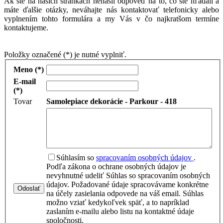
Ak ste na našich stránkach nenašli odpoveď na to, čo ste hľadali a
máte ďalšie otázky, neváhajte nás kontaktovať telefonicky alebo
vyplnením tohto formulára a my Vás v čo najkratšom termíne
kontaktujeme.
Položky označené (*) je nutné vyplniť.
Meno (*)
E-mail
(*)
Tovar
Samolepiace dekorácie - Parkour - 418
Súhlasím so
spracovaním osobných údajov
.
Podľa zákona o ochrane osobných údajov je
nevyhnutné udeliť Súhlas so spracovaním osobných
údajov. Požadované údaje spracovávame konkrétne
Odoslať
na účely zasielania odpovede na váš email. Súhlas
možno vziať kedykoľvek späť, a to napríklad
zaslaním e-mailu alebo listu na kontaktné údaje
spoločnosti.