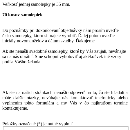
Veľkosť jednej samolepky je 35 mm.
70 kusov samolepiek
Do poznámky pri dokončovaní objednávky nám prosím uveďte
číslo samolepky, ktorú si prajete vyrobiť. Ďalej potom uveďte
iniciály novomanželov a dátum svadby. Ďakujeme
Ak ste nenašli svadobné samolepky, ktoré by Vás zaujali, neváhajte
sa na nás obrátiť. Sme schopní vyhotoviť aj akékoľvek iné vzory
podľa Vášho želania.
Ak ste na našich stránkach nenašli odpoveď na to, čo ste hľadali a
máte ďalšie otázky, neváhajte nás kontaktovať telefonicky alebo
vyplnením tohto formulára a my Vás v čo najkratšom termíne
kontaktujeme.
Položky označené (*) je nutné vyplniť.