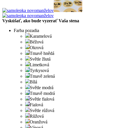
Vyskúšať, ako bude vyzerať Vaša stena
Farba pozadia
Karamelová
Béžová
Okrová
Tmavě hnědá
Světle žlutá
Limetková
Tyrkysová
Tmavě zelená
Bílá
Světle modrá
Tmavě modrá
Světle fialová
Fialová
Světle růžová
Růžová
Oranžová
Vínová