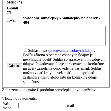
Meno (*)
E-mail
(*)
Svadobné samolepky - Samolepky na obálky -
Tovar
494
Súhlasím so
spracovaním osobných údajov
.
Podľa zákona o ochrane osobných údajov je
nevyhnutné udeliť Súhlas so spracovaním osobných
údajov. Požadované údaje spracovávame konkrétne
Odoslať
na účely zasielania odpovede na váš email. Súhlas
možno vziať kedykoľvek späť, a to napríklad
zaslaním e-mailu alebo listu na kontaktné údaje
spoločnosti.
Zobrazené komentáre k produktu samolepka novomanželov
Vložiť nový komentár
Vaše
email
meno