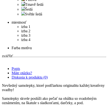
Tmavě šedá
Šedá
Světle šedá
miestnosť
izba 1
izba 2
izba 3
izba 4
Farba motívu
zväčšiť
Popis
Máte otázku?
Diskusia k produktu (0)
Nevšedný samolepky, ktoré podčiarknu originalitu každej kreatívny
svadby!
Samolepky skvele poslúži ako pečať na obálku so svadobným
oznámením, na škatule s sladkosťami, darčeky, a pod.