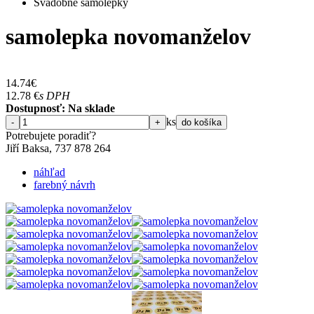
Svadobné samolepky
samolepka novomanželov
14.74
€
12.78
€
s DPH
Dostupnosť: Na sklade
ks
-
+
do košíka
Potrebujete poradiť?
Jiří Baksa, 737 878 ​​264
náhľad
farebný návrh