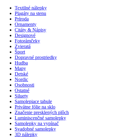
Textilné nálepky
Plagáty na stenu
Príroda
Ornamenty
Citáty & Nápisy
Designové
Fotorámčeky
Zvieratá
Šport
Dopravné prostriedky
Hudba
Mapy
Detské
Nordic
Osobnosti
Ostatné
Siluety
Samolepiace tabule
Privátne fólie na sklo
Značenie presklených plôch
Luminiscenčné samolepky
Samolepky na vypínač
Svadobné samolepky
3D nálepky