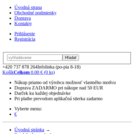
Úvodná strana
Obchodné podmienky
Doprava
Kontakty
Prihlásenie
Registrácia
Hľadať
+420 737 878 264
Infolinka (po-pia 8-18)
Košík
Celkom
0.00 € (0 ks)
Nákup priamo od výrobcu možnosť vlastného motívu
Doprava ZADARMO pri nákupe nad 50 EUR
Darček ku každej objednávke
Pri platbe prevodom aplikačná stierka zadarmo
Vyberte menu:
€
Úvodná stránka
→