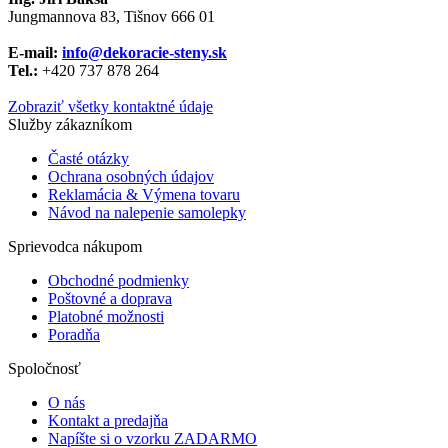
Jungmannova 83, Tišnov 666 01
E-mail:
info@dekoracie-steny.sk
Tel.:
+420 737 878 ​​264
Zobraziť všetky kontaktné údaje
Služby zákazníkom
Časté otázky
Ochrana osobných údajov
Reklamácia & Výmena tovaru
Návod na nalepenie samolepky
Sprievodca nákupom
Obchodné podmienky
Poštovné a doprava
Platobné možnosti
Poradňa
Spoločnosť
O nás
Kontakt a predajňa
Napíšte si o vzorku ZADARMO