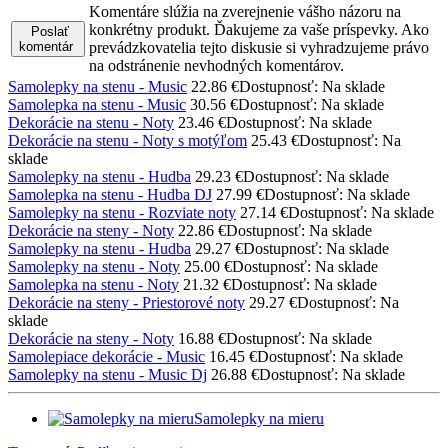
Komentáre slúžia na zverejnenie vášho názoru na
konkrétny produkt. Ďakujeme za vaše príspevky. Ako
Poslať
komentár
prevádzkovatelia tejto diskusie si vyhradzujeme právo
na odstránenie nevhodných komentárov.
Samolepky na stenu - Music
22.86 €
Dostupnosť: Na sklade
Samolepka na stenu - Music
30.56 €
Dostupnosť: Na sklade
Dekorácie na stenu - Noty
23.46 €
Dostupnosť: Na sklade
Dekorácie na stenu - Noty s motýľom
25.43 €
Dostupnosť: Na
sklade
Samolepky na stenu - Hudba
29.23 €
Dostupnosť: Na sklade
Samolepka na stenu - Hudba DJ
27.99 €
Dostupnosť: Na sklade
Samolepky na stenu - Rozviate noty
27.14 €
Dostupnosť: Na sklade
Dekorácie na steny - Noty
22.86 €
Dostupnosť: Na sklade
Samolepky na stenu - Hudba
29.27 €
Dostupnosť: Na sklade
Samolepky na stenu - Noty
25.00 €
Dostupnosť: Na sklade
Samolepka na stenu - Noty
21.32 €
Dostupnosť: Na sklade
Dekorácie na steny - Priestorové noty
29.27 €
Dostupnosť: Na
sklade
Dekorácie na steny - Noty
16.88 €
Dostupnosť: Na sklade
Samolepiace dekorácie - Music
16.45 €
Dostupnosť: Na sklade
Samolepky na stenu - Music Dj
26.88 €
Dostupnosť: Na sklade
Samolepky na mieru