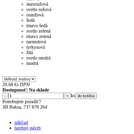
staroružová
svetlo ružová
oranžová
šedá
tmavo šedá
svetlo zelená
tmavo zelená
mentolová
tyrkysová
žltá
svetlo modrá
modrá
20.68
€
s DPH
Dostupnosť: Na sklade
ks
-
+
do košíka
Potrebujete poradiť?
Jiří Baksa, 737 878 ​​264
náhľad
farebný návrh