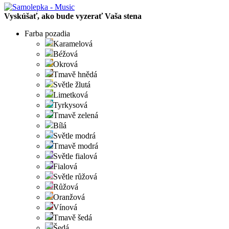
Vyskúšať, ako bude vyzerať Vaša stena
Farba pozadia
Karamelová
Béžová
Okrová
Tmavě hnědá
Světle žlutá
Limetková
Tyrkysová
Tmavě zelená
Bílá
Světle modrá
Tmavě modrá
Světle fialová
Fialová
Světle růžová
Růžová
Oranžová
Vínová
Tmavě šedá
Šedá