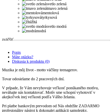
svetlo zelená
tmavo zelená
mentolová
tyrkysová
žltá
svetlo modrá
modrá
zväčšiť
Popis
Máte otázku?
Diskusia k produktu (0)
Muzika je môj život - motto väčšiny teenagerov.
Tovar odosielame do 2 pracovných dní.
V prípade, že Vám nevyhovuje veľkosť ponúkaného motívu,
neváhajte nás kontaktovať. Motív sme schopní vyhotoviť v
akejkoľvek inej veľkosti podľa Vášho želania.
Pri platbe bankovým prevodom od Nás obdržíte ZADARMO
profesionálny nástroj k dokonalej aplikácii samolepky.