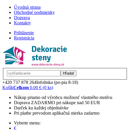
Úvodná strana
Obchodné podmienky
Doprava
Kontakty
Prihlásenie
Registrácia
Hľadať
+420 737 878 264
Infolinka (po-pia 8-18)
Košík
Celkom
0.00 € (0 ks)
Nákup priamo od výrobcu možnosť vlastného motívu
Doprava ZADARMO pri nákupe nad 50 EUR
Darček ku každej objednávke
Pri platbe prevodom aplikačná stierka zadarmo
Vyberte menu:
€