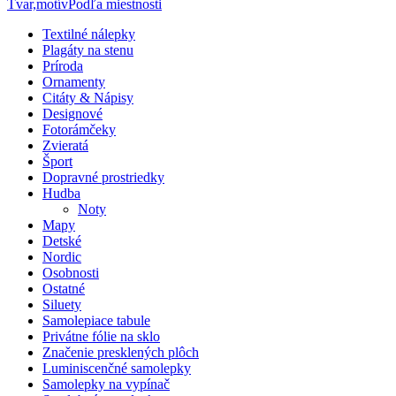
Tvar,motív
Podľa miestnosti
Textilné nálepky
Plagáty na stenu
Príroda
Ornamenty
Citáty & Nápisy
Designové
Fotorámčeky
Zvieratá
Šport
Dopravné prostriedky
Hudba
Noty
Mapy
Detské
Nordic
Osobnosti
Ostatné
Siluety
Samolepiace tabule
Privátne fólie na sklo
Značenie presklených plôch
Luminiscenčné samolepky
Samolepky na vypínač