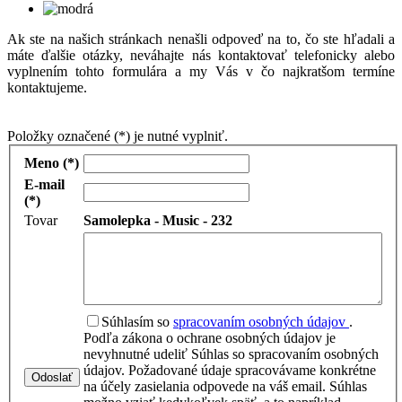
Ak ste na našich stránkach nenašli odpoveď na to, čo ste hľadali a
máte ďalšie otázky, neváhajte nás kontaktovať telefonicky alebo
vyplnením tohto formulára a my Vás v čo najkratšom termíne
kontaktujeme.
Položky označené (*) je nutné vyplniť.
Meno (*)
E-mail
(*)
Tovar
Samolepka - Music - 232
Súhlasím so
spracovaním osobných údajov
.
Podľa zákona o ochrane osobných údajov je
nevyhnutné udeliť Súhlas so spracovaním osobných
údajov. Požadované údaje spracovávame konkrétne
Odoslať
na účely zasielania odpovede na váš email. Súhlas