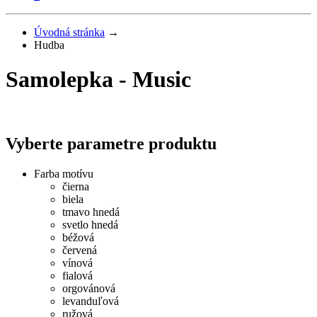
Úvodná stránka
→
Hudba
Samolepka - Music
Vyberte parametre produktu
Farba motívu
čierna
biela
tmavo hnedá
svetlo hnedá
béžová
červená
vínová
fialová
orgovánová
levanduľová
ružová