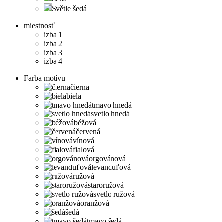
Světle šedá
miestnosť
izba 1
izba 2
izba 3
izba 4
Farba motívu
čierna
biela
tmavo hnedá
svetlo hnedá
béžová
červená
vínová
fialová
orgovánová
levanduľová
ružová
staroružová
svetlo ružová
oranžová
šedá
tmavo šedá