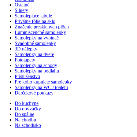
Ostatné
Siluety
Samolepiace tabule
Privátne fólie na sklo
Značenie presklených plôch
Luminiscenčné samolepky
Samolepky na vypínač
Svadobné samolepky
3D nálepky
Samolepky na dvere
Fototapety
Samolepky na schody
Samolepky na podlahu
Príslušenstvo
Pre koho kupujete samolepky
Samolepky na WC / toaletu
Darčekové poukazy
Do kuchyne
Do obývačky
Do spálne
Na chodbu
Na schodisko