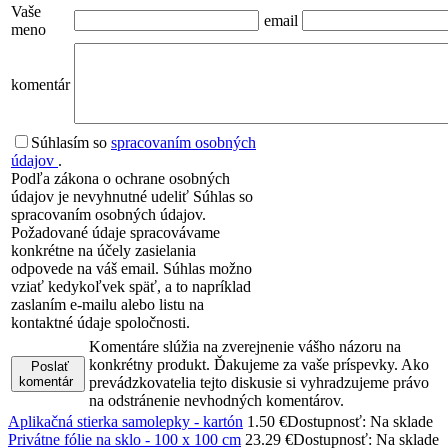
Vaše
email
meno
komentár
Súhlasím so
spracovaním osobných
údajov
.
Podľa zákona o ochrane osobných
údajov je nevyhnutné udeliť Súhlas so
spracovaním osobných údajov.
Požadované údaje spracovávame
konkrétne na účely zasielania
odpovede na váš email. Súhlas možno
vziať kedykoľvek späť, a to napríklad
zaslaním e-mailu alebo listu na
kontaktné údaje spoločnosti.
Komentáre slúžia na zverejnenie vášho názoru na
konkrétny produkt. Ďakujeme za vaše príspevky. Ako
Poslať
komentár
prevádzkovatelia tejto diskusie si vyhradzujeme právo
na odstránenie nevhodných komentárov.
Aplikačná stierka samolepky - kartón
1.50 €
Dostupnosť: Na sklade
Privátne fólie na sklo - 100 x 100 cm
23.29 €
Dostupnosť: Na sklade