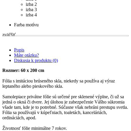
izba 2
izba 3
izba 4
Farba motívu
zväčšiť
Popis
Máte otázku?
Diskusia k produktu (0)
Rozmer: 60 x 200 cm
Fólia s imitáciou brúseného skla, niekedy sa používa aj výraz
leptaného alebo pieskového skla.
Samolepiace privátne fólie sú určené pre sklenené výplne, či už sa
jedná o okná či dvere. Jej úlohou je zabezpečenie Vášho súkromia
všade tam, kde je to potrebné. Súčasne však nebráni prestupu svetla.
Fólia sa používajú v kúpeľniach, toaletách, kanceláriách,
ordináciách, apod.
Životnosť fólie minimálne 7 rokov.