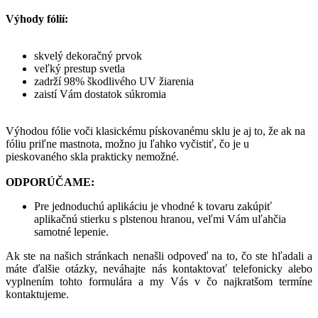
Výhody fólií:
skvelý dekoračný prvok
veľký prestup svetla
zadrží 98% škodlivého UV žiarenia
zaistí Vám dostatok súkromia
Výhodou fólie voči klasickému pískovanému sklu je aj to, že ak na
fóliu priľne mastnota, možno ju ľahko vyčistiť, čo je u
pieskovaného skla prakticky nemožné.
ODPORÚČAME:
Pre jednoduchú aplikáciu je vhodné k tovaru zakúpiť
aplikačnú stierku s plstenou hranou, veľmi Vám uľahčia
samotné lepenie.
Ak ste na našich stránkach nenašli odpoveď na to, čo ste hľadali a
máte ďalšie otázky, neváhajte nás kontaktovať telefonicky alebo
vyplnením tohto formulára a my Vás v čo najkratšom termíne
kontaktujeme.