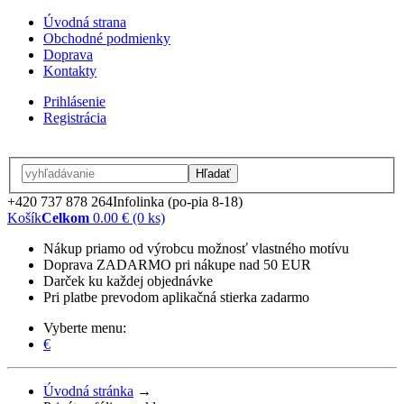
Úvodná strana
Obchodné podmienky
Doprava
Kontakty
Prihlásenie
Registrácia
Hľadať
+420 737 878 264
Infolinka (po-pia 8-18)
Košík
Celkom
0.00 € (0 ks)
Nákup priamo od výrobcu možnosť vlastného motívu
Doprava ZADARMO pri nákupe nad 50 EUR
Darček ku každej objednávke
Pri platbe prevodom aplikačná stierka zadarmo
Vyberte menu:
€
Úvodná stránka
→