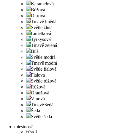
Karamelová
Béžová
Okrová
Tmavě hnědá
Světle žlutá
Limetková
Tyrkysová
Tmavě zelená
Bílá
Světle modrá
Tmavě modrá
Světle fialová
Fialová
Světle růžová
Růžová
Oranžová
Vínová
Tmavě šedá
Šedá
Světle šedá
miestnosť
izba 1