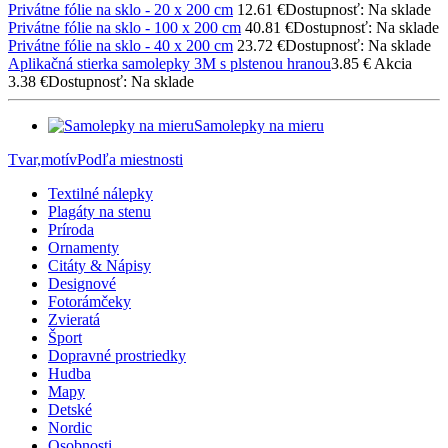
Privátne fólie na sklo - 20 x 200 cm
12.61 €
Dostupnosť: Na sklade
Privátne fólie na sklo - 100 x 200 cm
40.81 €
Dostupnosť: Na sklade
Privátne fólie na sklo - 40 x 200 cm
23.72 €
Dostupnosť: Na sklade
Aplikačná stierka samolepky 3M s plstenou hranou
3.85 €
Akcia
3.38 €
Dostupnosť: Na sklade
Samolepky na mieru
Tvar,motív
Podľa miestnosti
Textilné nálepky
Plagáty na stenu
Príroda
Ornamenty
Citáty & Nápisy
Designové
Fotorámčeky
Zvieratá
Šport
Dopravné prostriedky
Hudba
Mapy
Detské
Nordic
Osobnosti