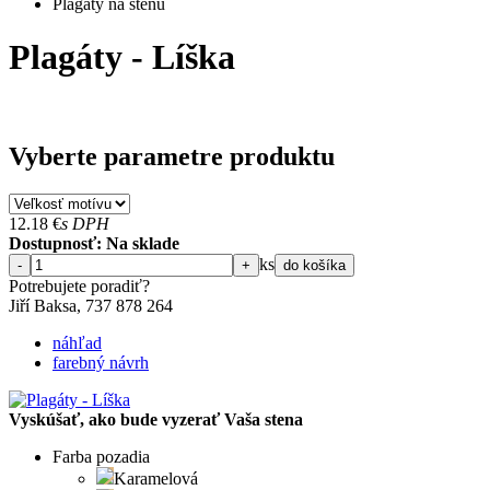
Plagáty na stenu
Plagáty - Líška
Vyberte parametre produktu
12.18
€
s DPH
Dostupnosť: Na sklade
ks
-
+
do košíka
Potrebujete poradiť?
Jiří Baksa, 737 878 ​​264
náhľad
farebný návrh
Vyskúšať, ako bude vyzerať Vaša stena
Farba pozadia
Karamelová