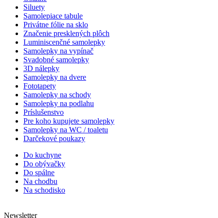
Siluety
Samolepiace tabule
Privátne fólie na sklo
Značenie presklených plôch
Luminiscenčné samolepky
Samolepky na vypínač
Svadobné samolepky
3D nálepky
Samolepky na dvere
Fototapety
Samolepky na schody
Samolepky na podlahu
Príslušenstvo
Pre koho kupujete samolepky
Samolepky na WC / toaletu
Darčekové poukazy
Do kuchyne
Do obývačky
Do spálne
Na chodbu
Na schodisko
Newsletter