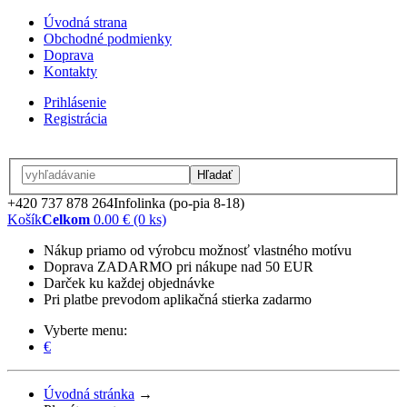
Úvodná strana
Obchodné podmienky
Doprava
Kontakty
Prihlásenie
Registrácia
Hľadať
+420 737 878 264
Infolinka (po-pia 8-18)
Košík
Celkom
0.00 € (0 ks)
Nákup priamo od výrobcu možnosť vlastného motívu
Doprava ZADARMO pri nákupe nad 50 EUR
Darček ku každej objednávke
Pri platbe prevodom aplikačná stierka zadarmo
Vyberte menu:
€
Úvodná stránka
→