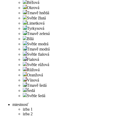
Béžová
Okrová
Tmavě hnědá
Světle žlutá
Limetková
Tyrkysová
Tmavě zelená
Bílá
Světle modrá
Tmavě modrá
Světle fialová
Fialová
Světle růžová
Růžová
Oranžová
Vínová
Tmavě šedá
Šedá
Světle šedá
miestnosť
izba 1
izba 2