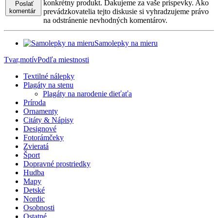
konkrétny produkt. Ďakujeme za vaše príspevky. Ako
Poslať
komentár
prevádzkovatelia tejto diskusie si vyhradzujeme právo
na odstránenie nevhodných komentárov.
Samolepky na mieru
Tvar,motív
Podľa miestnosti
Textilné nálepky
Plagáty na stenu
Plagáty na narodenie dieťaťa
Príroda
Ornamenty
Citáty & Nápisy
Designové
Fotorámčeky
Zvieratá
Šport
Dopravné prostriedky
Hudba
Mapy
Detské
Nordic
Osobnosti
Ostatné