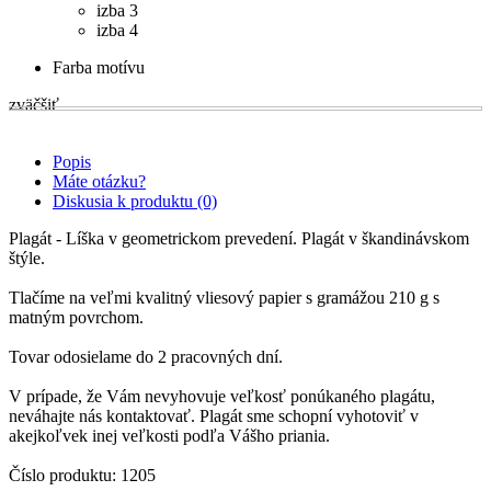
izba 3
izba 4
Farba motívu
zväčšiť
Popis
Máte otázku?
Diskusia k produktu (0)
Plagát - Líška v geometrickom prevedení. Plagát v škandinávskom
štýle.
Tlačíme na veľmi kvalitný vliesový papier s gramážou 210 g s
matným povrchom.
Tovar odosielame do 2 pracovných dní.
V prípade, že Vám nevyhovuje veľkosť ponúkaného plagátu,
neváhajte nás kontaktovať. Plagát sme schopní vyhotoviť v
akejkoľvek inej veľkosti podľa Vášho priania.
Číslo produktu: 1205