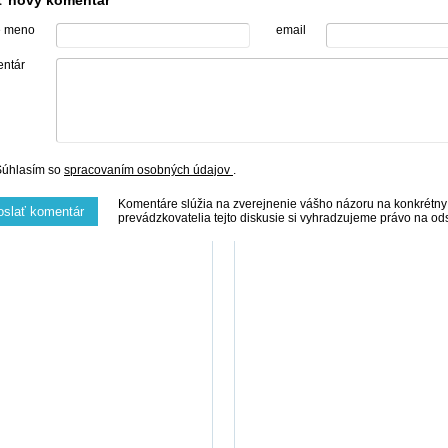
iť nový komentár
e meno
email
ntár
Súhlasím so
spracovaním osobných údajov
.
Komentáre slúžia na zverejnenie vášho názoru na konkrétny
oslať komentár
prevádzkovatelia tejto diskusie si vyhradzujeme právo na o