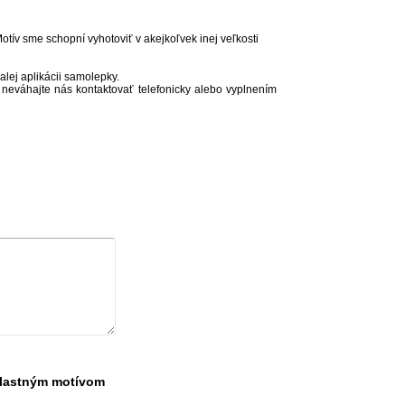
ív sme schopní vyhotoviť v akejkoľvek inej veľkosti
ej aplikácii samolepky.
, neváhajte nás kontaktovať telefonicky alebo vyplnením
vlastným motívom