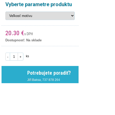
Vyberte parametre produktu
20.30
€
s DPH
Dostupnosť: Na sklade
do košíka
ks
-
+
Potrebujete poradiť?
Jiří Baksa, 737 878 ​​264