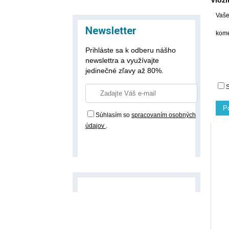
Vlož
Vaš
Newsletter
kome
Prihláste sa k odberu nášho
newslettra a využívajte
jedinečné zľavy až 80%.
P
Súhlasím so
spracovaním osobných
údajov
.
Prihlásiť odber