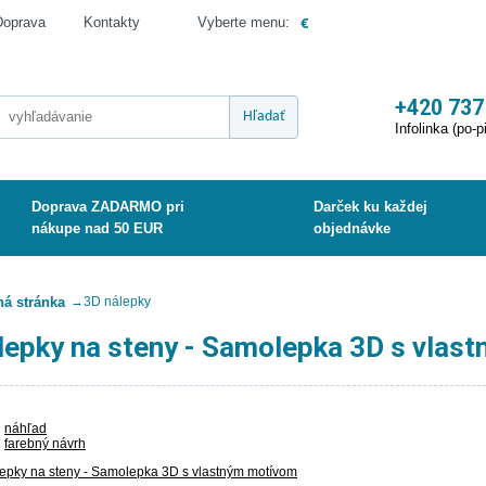
€
Doprava
Kontakty
Vyberte menu:
+420 737
Hľadať
Infolinka (po-p
Doprava ZADARMO pri
Darček ku každej
nákupe nad 50 EUR
objednávke
á stránka
→
3D nálepky
lepky na steny - Samolepka 3D s vlas
náhľad
farebný návrh