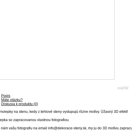
zväčšiť
Popis
Máte otázku?
Diskusia k produktu (0)
olepky na stenu, kedy z tehlové steny vystupujú rôzne motívy. Úžasný 3D efekt!
pka so zapracovanou vlastnou fotografiou.
e nám vašu fotografiu na email info@dekorace-steny.sk, my ju do 3D motívu zapra