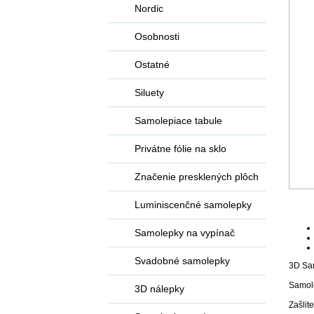
Nordic
Osobnosti
Ostatné
Siluety
Samolepiace tabule
Privátne fólie na sklo
Značenie presklených plôch
Luminiscenčné samolepky
Samolepky na vypínač
Svadobné samolepky
3D Sam
Samole
3D nálepky
Zašlit