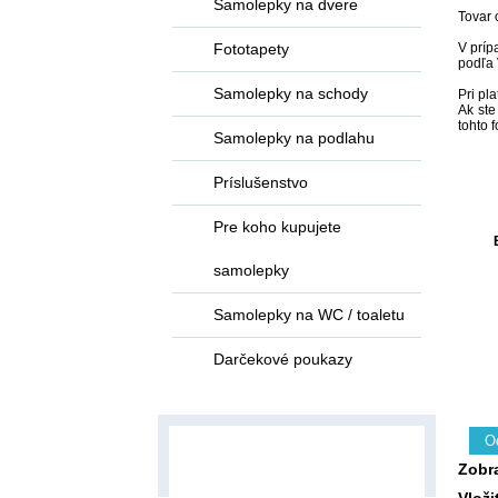
Samolepky na dvere
Tovar 
Fototapety
V príp
podľa 
Samolepky na schody
Pri pl
Ak ste
tohto 
Samolepky na podlahu
Príslušenstvo
Pre koho kupujete
samolepky
Samolepky na WC / toaletu
Darčekové poukazy
O
Zobr