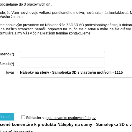
odosielame do 3 pracovných dní.
ade, že Vám nevyhovuje veľkosť ponúkaného motívu, neváhajte nás kontaktovať. Mot
Vášho želania.
atbe bankovým prevodom od Nás obdržíte ZADARMO profesionálny nástroj k dokonal
 na našich stránkach nenašli odpoveď na to, čo ste hľadali a máte ďalšie otázky
formulára a my Vás v čo najkratšom termíne kontaktujeme.
Meno (*)
E-mail (*)
Tovar
Nálepky na steny - Samolepka 3D s vlastným motívom - 1115
doslať
Súhlasím so
spracovaním osobných údajov
.
azené komentáre k produktu Nálepky na steny - Samolepka 3D s 