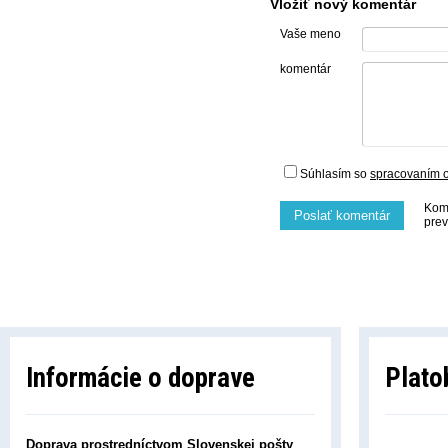
Vložiť nový komentár
Vaše meno
komentár
Súhlasím so
spracovaním 
Kome
Poslať komentár
prev
Informácie o doprave
Plato
Doprava prostredníctvom Slovenskej pošty