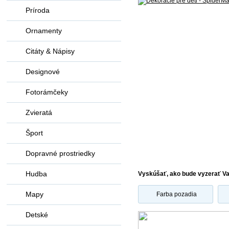
Príroda
Ornamenty
Citáty & Nápisy
Designové
Fotorámčeky
Zvieratá
Šport
Dopravné prostriedky
Hudba
Vyskúšať, ako bude vyzerať V
Mapy
Farba pozadia
Detské