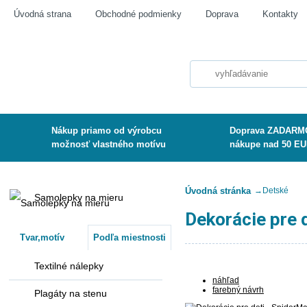
Úvodná strana
Obchodné podmienky
Doprava
Kontakty
Nákup priamo od výrobcu
Doprava ZADARMO
možnosť vlastného motívu
nákupe nad 50 E
Úvodná stránka
→
Detské
Samolepky na mieru
Dekorácie pre 
Tvar,motív
Podľa miestnosti
Textilné nálepky
náhľad
farebný návrh
Plagáty na stenu