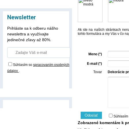
Newsletter
Prihláste sa k odberu nášho
Ak ste na našich stránkach nena
newslettra a využívajte
tohto formulára a my Vás v čo n
jedinečné zľavy až 80%.
Meno (*)
E-mail (*)
Súhlasím so
spracovaním osobných
údajov
.
Tovar
Dekorácie pr
Prihlásiť odber
Odoslať
Súhlasím
Zobrazené komentáre k pr