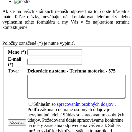
Ak ste na našich stránkach nenašli odpoveď na to, čo ste hľadali a
máte ďalšie otázky, neváhajte nás kontaktovať telefonicky alebo
vyplnením tohto formulára a my Vás v čo najkratšom termíne
kontaktujeme.
Položky označené (*) je nutné vyplniť.
Meno (*)
E-mail
(*)
Tovar
Dekorácie na stenu - Terénna motorka - 575
Súhlasím so
spracovaním osobných údajov
.
Podľa zákona o ochrane osobných údajov je
nevyhnutné udeliť Súhlas so spracovaním osobných
údajov. Požadované údaje spracovávame konkrétne
Odoslať
na účely zasielania odpovede na váš email. Súhlas
možno vziať kedykoľvek späť, a to napríklad