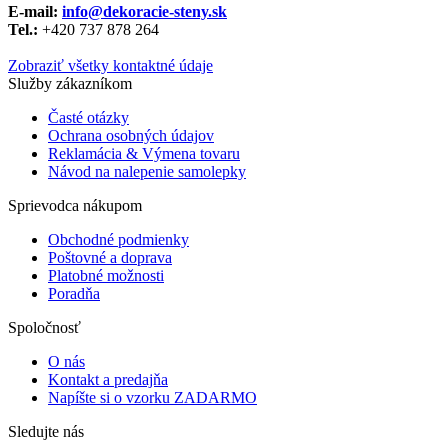
E-mail:
info@dekoracie-steny.sk
Tel.:
+420 737 878 ​​264
Zobraziť všetky kontaktné údaje
Služby zákazníkom
Časté otázky
Ochrana osobných údajov
Reklamácia & Výmena tovaru
Návod na nalepenie samolepky
Sprievodca nákupom
Obchodné podmienky
Poštovné a doprava
Platobné možnosti
Poradňa
Spoločnosť
O nás
Kontakt a predajňa
Napíšte si o vzorku ZADARMO
Sledujte nás