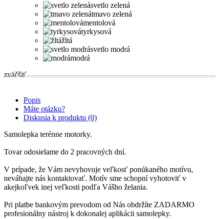
svetlo zelená
tmavo zelená
mentolová
tyrkysová
žltá
svetlo modrá
modrá
zväčšiť
Popis
Máte otázku?
Diskusia k produktu (0)
Samolepka terénne motorky.
Tovar odosielame do 2 pracovných dní.
V prípade, že Vám nevyhovuje veľkosť ponúkaného motívu,
neváhajte nás kontaktovať. Motív sme schopní vyhotoviť v
akejkoľvek inej veľkosti podľa Vášho želania.
Pri platbe bankovým prevodom od Nás obdržíte ZADARMO
profesionálny nástroj k dokonalej aplikácii samolepky.