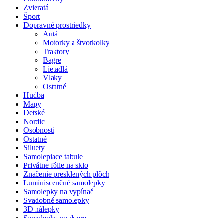
Zvieratá
Šport
Dopravné prostriedky
Autá
Motorky a štvorkolky
Traktory
Bagre
Lietadlá
Vlaky
Ostatné
Hudba
Mapy
Detské
Nordic
Osobnosti
Ostatné
Siluety
Samolepiace tabule
Privátne fólie na sklo
Značenie presklených plôch
Luminiscenčné samolepky
Samolepky na vypínač
Svadobné samolepky
3D nálepky
Samolepky na dvere