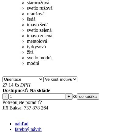
staroružová
svetlo ružová
oranžová
šedá
tmavo šedá
svetlo zelená
tmavo zelená
mentolová
tyrkysová
žltá
svetlo modrá
modrá
27.14
€
s DPH
Dostupnosť: Na sklade
ks
-
+
do košíka
Potrebujete poradiť?
Jiří Baksa, 737 878 ​​264
náhľad
farebný návrh