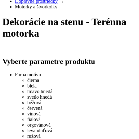
Dopravné prostriedky
→
Motorky a štvorkolky
Dekorácie na stenu - Terénna
motorka
Vyberte parametre produktu
Farba motívu
čierna
biela
tmavo hnedá
svetlo hnedá
béžová
červená
vínová
fialová
orgovánová
levanduľová
ružová