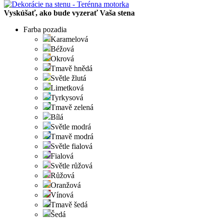
Vyskúšať, ako bude vyzerať Vaša stena
Farba pozadia
Karamelová
Béžová
Okrová
Tmavě hnědá
Světle žlutá
Limetková
Tyrkysová
Tmavě zelená
Bílá
Světle modrá
Tmavě modrá
Světle fialová
Fialová
Světle růžová
Růžová
Oranžová
Vínová
Tmavě šedá
Šedá