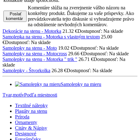
kontaktné údaje spoločnosti.
Komentáre slúžia na zverejnenie vášho názoru na
konkrétny produkt. Ďakujeme za vaše príspevky. Ako
Poslať
komentár
prevádzkovatelia tejto diskusie si vyhradzujeme právo
na odstránenie nevhodných komentárov.
Dekorácie na stenu - Motorka
21.32 €
Dostupnosť: Na sklade
Samolepka na stenu - Motorka s vlastným textom
25.00
€
Dostupnosť: Na sklade
Samolepky na stenu - Moto
19.02 €
Dostupnosť: Na sklade
Samolepky na stenu - Motocross
29.66 €
Dostupnosť: Na sklade
Samolepky na stenu - Motorka '' trik ''
26.71 €
Dostupnosť: Na
sklade
Samolepky - Štvorkolka
26.28 €
Dostupnosť: Na sklade
Samolepky na mieru
Tvar,motív
Podľa miestnosti
Textilné nálepky
Plagáty na stenu
Príroda
Ornamenty
Citáty & Nápisy
Designové
Fotorámčeky