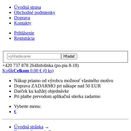
Úvodná strana
Obchodné podmienky
Doprava
Kontakty
Prihlásenie
Registrácia
Hľadať
+420 737 878 264
Infolinka (po-pia 8-18)
Košík
Celkom
0.00 € (0 ks)
Nákup priamo od výrobcu možnosť vlastného motívu
Doprava ZADARMO pri nákupe nad 50 EUR
Darček ku každej objednávke
Pri platbe prevodom aplikačná stierka zadarmo
Vyberte menu:
€
Úvodná stránka
→