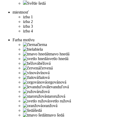
Světle šedá
miestnosť
izba 1
izba 2
izba 3
izba 4
Farba motívu
čierna
biela
tmavo hnedá
svetlo hnedá
béžová
červená
vínová
fialová
orgovánová
levanduľová
ružová
staroružová
svetlo ružová
oranžová
šedá
tmavo šedá