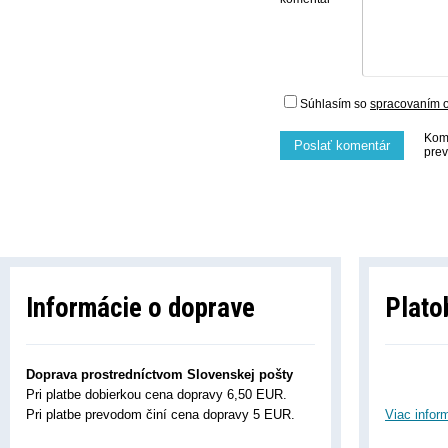
Súhlasím so
spracovaním 
Kome
Poslať komentár
prev
Informácie o doprave
Plato
Doprava prostredníctvom Slovenskej pošty
Pri platbe dobierkou cena dopravy 6,50 EUR.
Pri platbe prevodom činí cena dopravy 5 EUR.
Viac infor