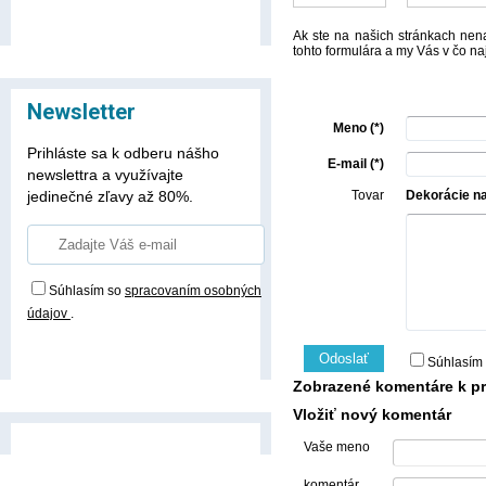
Ak ste na našich stránkach nena
tohto formulára a my Vás v čo n
Newsletter
Meno (*)
Prihláste sa k odberu nášho
E-mail (*)
newslettra a využívajte
jedinečné zľavy až 80%.
Tovar
Dekorácie na
Súhlasím so
spracovaním osobných
údajov
.
Prihlásiť odber
Odoslať
Súhlasím
Zobrazené komentáre k pr
Vložiť nový komentár
Vaše meno
komentár