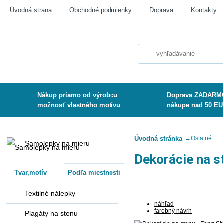
Úvodná strana
Obchodné podmienky
Doprava
Kontakty
Nákup priamo od výrobcu
Doprava ZADARMO
možnosť vlastného motívu
nákupe nad 50 E
Úvodná stránka
→
Ostatné
Samolepky na mieru
Dekorácie na s
Tvar,motív
Podľa miestnosti
Textilné nálepky
náhľad
farebný návrh
Plagáty na stenu