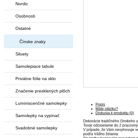
Nordic
Osobnosti
Ostatné
Čínske znaky
Siluety
Samolepiace tabule
Privátne fólie na sklo
Značenie presklených plôch
Luminiscenčné samolepky
Popis
Máte otázku?
Diskusia k produktu (0)
Samolepky na vypínač
Dekorácie tradičného čínskeho u
Tovar odosielame do 2 pracovný
Svadobné samolepky
V prípade, že Vám nevyhovuje ve
podľa Vášho želania.