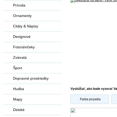
Príroda
Ornamenty
Citáty & Nápisy
Designové
Fotorámčeky
Zvieratá
Šport
Dopravné prostriedky
Hudba
Vyskúšať, ako bude vyzerať V
Mapy
Farba pozadia
Detské