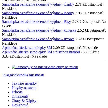
Samolepka označenie sklenené výplne - Čiarky
2.78 €
Dostupnosť:
Na sklade
Samolepka označenie sklenené výplne - Bodky
7.05 €
Dostupnosť:
Na sklade
Samolepka označenie sklenené výplne - Pásy
2.78 €
Dostupnosť: Na
sklade
Samolepka označenie sklenené výplne - kolieska
2.52 €
Dostupnosť:
Na sklade
Samolepka označenie sklenené výplne - štvorce
2.78 €
Dostupnosť:
Na sklade
Aplikačná stierka samolepky 3M
2.09 €
Dostupnosť: Na sklade
Aplikačná stierka samolepky 3M s plstenou hranou
3.85 €
Akcia
3.38 €
Dostupnosť: Na sklade
Samolepky na mieru
Tvar,motív
Podľa miestnosti
Textilné nálepky
Plagáty na stenu
Príroda
Ornamenty
Citáty & Nápisy
Designové