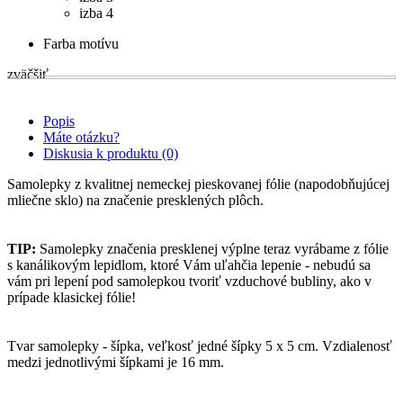
izba 4
Farba motívu
zväčšiť
Popis
Máte otázku?
Diskusia k produktu (0)
Samolepky z kvalitnej nemeckej pieskovanej fólie (napodobňujúcej
mliečne sklo) na značenie presklených plôch.
TIP:
Samolepky značenia presklenej výplne teraz vyrábame z fólie
s kanálikovým lepidlom, ktoré Vám uľahčia lepenie - nebudú sa
vám pri lepení pod samolepkou tvoriť vzduchové bubliny, ako v
prípade klasickej fólie!
Tvar samolepky - šípka, veľkosť jedné šípky 5 x 5 cm. Vzdialenosť
medzi jednotlivými šípkami je 16 mm.