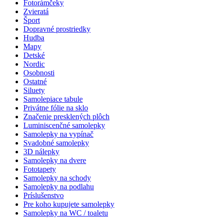
Fotorámčeky
Zvieratá
Šport
Dopravné prostriedky
Hudba
Mapy
Detské
Nordic
Osobnosti
Ostatné
Siluety
Samolepiace tabule
Privátne fólie na sklo
Značenie presklených plôch
Luminiscenčné samolepky
Samolepky na vypínač
Svadobné samolepky
3D nálepky
Samolepky na dvere
Fototapety
Samolepky na schody
Samolepky na podlahu
Príslušenstvo
Pre koho kupujete samolepky
Samolepky na WC / toaletu