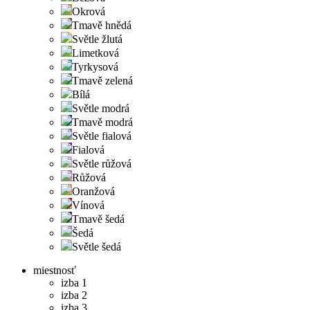
Okrová
Tmavě hnědá
Světle žlutá
Limetková
Tyrkysová
Tmavě zelená
Bílá
Světle modrá
Tmavě modrá
Světle fialová
Fialová
Světle růžová
Růžová
Oranžová
Vínová
Tmavě šedá
Šedá
Světle šedá
miestnosť
izba 1
izba 2
izba 3