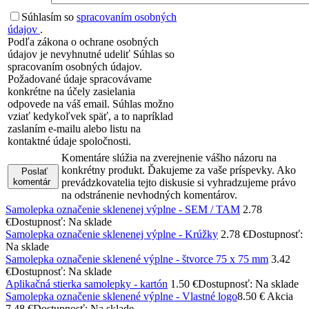
Súhlasím so
spracovaním osobných
údajov
.
Podľa zákona o ochrane osobných
údajov je nevyhnutné udeliť Súhlas so
spracovaním osobných údajov.
Požadované údaje spracovávame
konkrétne na účely zasielania
odpovede na váš email. Súhlas možno
vziať kedykoľvek späť, a to napríklad
zaslaním e-mailu alebo listu na
kontaktné údaje spoločnosti.
Komentáre slúžia na zverejnenie vášho názoru na
konkrétny produkt. Ďakujeme za vaše príspevky. Ako
Poslať
komentár
prevádzkovatelia tejto diskusie si vyhradzujeme právo
na odstránenie nevhodných komentárov.
Samolepka označenie sklenenej výplne - SEM / TAM
2.78
€
Dostupnosť: Na sklade
Samolepka označenie sklenenej výplne - Krúžky
2.78 €
Dostupnosť:
Na sklade
Samolepka označenie sklenené výplne - štvorce 75 x 75 mm
3.42
€
Dostupnosť: Na sklade
Aplikačná stierka samolepky - kartón
1.50 €
Dostupnosť: Na sklade
Samolepka označenie sklenené výplne - Vlastné logo
8.50 €
Akcia
7.48 €
Dostupnosť: Na sklade