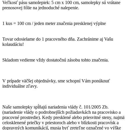
Veľkosť pásu samolepiek: 5 cm x 100 cm, samolepky sú vrátane
prenosovej fólie na jednoduché nalepenie.
1 kus = 100 cm / jeden meter značenia presklenej výplne
Tovar odosielame do 1 pracovného dňa. Zachránime aj Vašu
kolaudáciu!
Skladom vedieme vždy dostatočnú zásobu tohto značenia.
V prípade väčšej objednávky, sme schopní Vám ponúknuť
individuálne zľavy.
Naše samolepky spĺňajú nariadenia vlády č. 101/2005 Zb.
(nariadenie vlády o podrobnejších požiadavkách na pracovisko a
pracovné prostredie). Kedy presklené alebo priesvitné steny, najmä
celosklenené priečky v priestoroch alebo v blízkosti pracovísk a
dopravných komunikácií, musia byť zreteľne označené vo výške