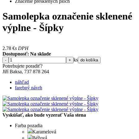
Značenie presklených plôch
Samolepka označenie sklenené
výplne - Šípky
2.78
€
s DPH
Dostupnosť: Na sklade
ks
-
+
do košíka
Potrebujete poradiť?
Jiří Baksa, 737 878 ​​264
náhľad
farebný návrh
Vyskúšať, ako bude vyzerať Vaša stena
Farba pozadia
Karamelová
Béžová