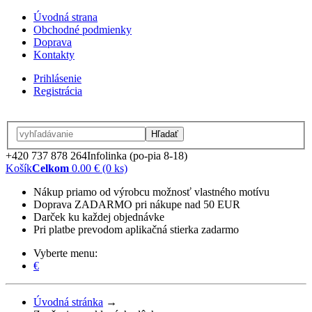
Úvodná strana
Obchodné podmienky
Doprava
Kontakty
Prihlásenie
Registrácia
Hľadať
+420 737 878 264
Infolinka (po-pia 8-18)
Košík
Celkom
0.00 € (0 ks)
Nákup priamo od výrobcu možnosť vlastného motívu
Doprava ZADARMO pri nákupe nad 50 EUR
Darček ku každej objednávke
Pri platbe prevodom aplikačná stierka zadarmo
Vyberte menu:
€
Úvodná stránka
→