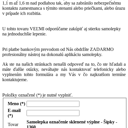
1,1 m až 1,6 m nad podlahou tak, aby sa zabránilo nebezpečnému
kontaktu zamestnanca s týmito stenami alebo priečkami, alebo úrazu
v prípade ich rozbitia.
U tohto tovaru VEĽMI odporúčame zakúpiť aj stierku samolepky
na jednoduchšie lepenie.
Pri platbe bankovým prevodom od Nás obdržíte ZADARMO
profesionálny nástroj na dokonalú aplikáciu samolepky.
Ak ste na našich stránkach nenašli odpoveď na to, čo ste hľadali a
máte ďalšie otázky, neváhajte nás kontaktovať telefonicky alebo
vyplnením tohto formulára a my Vás v čo najkratšom termíne
kontaktujeme.
Položky označené (*) je nutné vyplniť.
Meno (*)
E-mail
(*)
Samolepka označenie sklenené výplne - Šípky -
Tovar
1360